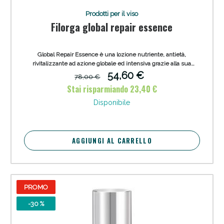
Prodotti per il viso
Filorga global repair essence
Global Repair Essence è una lozione nutriente, antietà,
rivitalizzante ad azione globale ed intensiva grazie alla sua
formulazione concentrata. Indicata in caso di disidratazione,
54,60 €
78,00 €
rughe marcate e perdita di tono/rilassamento dell'ovale con
Stai risparmiando 23,40 €
mancanza di uniformità ed aspetto stanco.
Sconto fino al 55% disponibile oggi!
Disponibile
AGGIUNGI AL CARRELLO
PROMO
-30 %