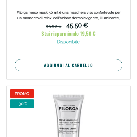
Filorga meso mask 50 ml è una maschera viso confortevole per
un momento di relax, dall'azione dermolevigante, illuminante,
sublimante intensiva per illuminare e schiarire l'incarnato,
45,50 €
65,00 €
levigare le rughe e ridurre i segni della fatica cutanea.
Stai risparmiando 19,50 €
Disponibile
AGGIUNGI AL CARRELLO
PROMO
-30 %