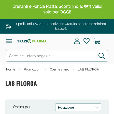
Salini e Multivitaminici: oggi Sconto extra fino al
50%!
Spedizioni 48/72h - Spedizione Gratuita per ordine minimo
89,90€
Home
Promozioni
Cosmesi viso
LAB FILORGA
LAB FILORGA
Anticellulite e Fanghi: Sconto fino al 40% valido
oggi!
Ordina per
Posizione