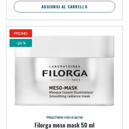
oggi!
AGGIUNGI AL CARRELLO
PROMO
-30 %
Scopri le offerte di Oggi
Maschere viso e acne
Filorga meso mask 50 ml