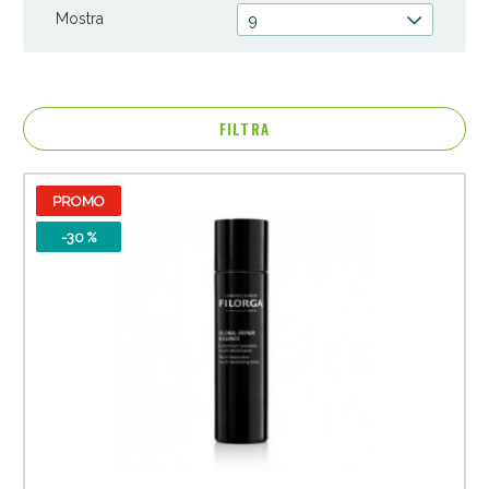
Mostra
9
FILTRA
PROMO
-30 %
Anticellulite e Fanghi: Sconto fino al 40% valido
oggi!