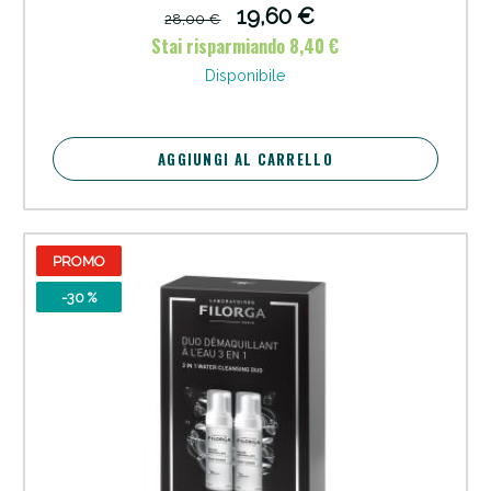
esfoliazione per levigare, rinnovare e idratare la pelle in un solo
19,60 €
28,00 €
gesto.
Stai risparmiando 8,40 €
Disponibile
AGGIUNGI AL CARRELLO
PROMO
-30 %