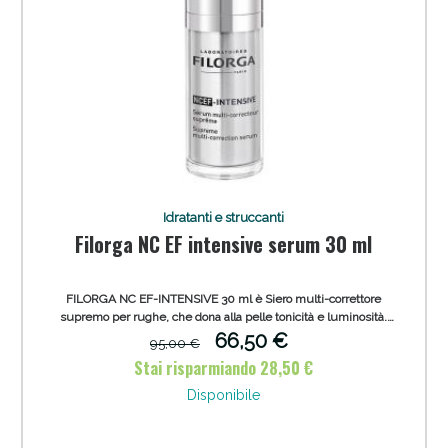
Vie Urinarie e Prostata: Sconti fino al 45% oggi!
Idratanti e struccanti
Filorga NC EF intensive serum 30 ml
FILORGA NC EF-INTENSIVE 30 ml è Siero multi-correttore
supremo per rughe, che dona alla pelle tonicità e luminosità.
Dalla Texture ultra leggera a rapido assorbimento, pensato per
66,50 €
95,00 €
ottenere un rinnovamento intenso della pelle, migliorandone la
Stai risparmiando 28,50 €
sua qualità.
Disponibile
Benessere Intestinale: Sconto fino al 55% valido