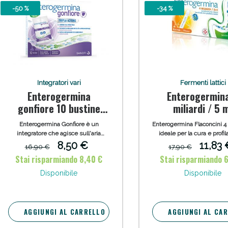
-50 %
-34 %
ie Urinarie e Prostata: Sconti fino al 45% ogg
Integratori vari
Fermenti lattici
Enterogermina
Enterogermin
gonfiore 10 bustine
miliardi / 5 
bipartite
sospensione or
Enterogermina Gonfiore è un
Enterogermina Flaconcini 4 
integratore che agisce sull'aria
ideale per la cura e profil
nell’intestino e contrasta il gonfiore
dismicrobismo intestin
8,50 €
11,83 
16,90 €
17,90 €
della pancia grazie all'azione dei
conseguenti disvitami
Stai risparmiando 8,40 €
Stai risparmiando 
probiotici.
endogene. Agisce come 
ssere Intestinale: Sconto fino al 55% valido 
coadiuvante per il ripristi
Disponibile
Disponibile
flora microbica intestinale,
nel corso di trattamenti ant
chemioterapici. Priva di l
glutine e zucchero
AGGIUNGI AL CARRELLO
AGGIUNGI AL CA