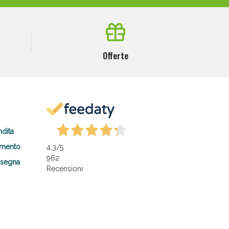
Offerte
ndita
amento
4,3
/5
962
nsegna
Recensioni