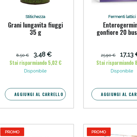
Stitichezza
Fermenti lattici
Grani lungavita fiuggi
Enterogermi
35 g
gonfiore 20 bus
bipartite
3,48 €
17,13
8,50 €
25,90 €
Sconto fino al 55% disponibile oggi!
Stai risparmiando 5,02 €
Stai risparmiando 8
Disponibile
Disponibile
AGGIUNGI AL CARRELLO
AGGIUNGI AL CA
PROMO
PROMO