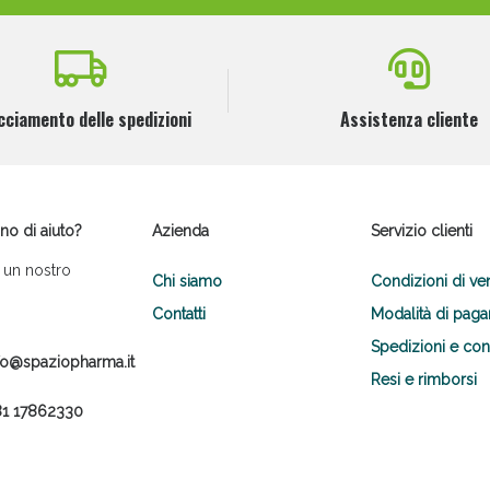
cciamento delle spedizioni
Assistenza cliente
no di aiuto?
Azienda
Servizio clienti
 un nostro
Chi siamo
Condizioni di ve
Contatti
Modalità di pag
Spedizioni e co
fo@spaziopharma.it
Resi e rimborsi
1 17862330