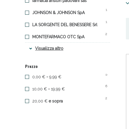
farmacia ariston padovani sas
1
JOHNSON & JOHNSON SpA
1
LA SORGENTE DEL BENESSERE Srl
2
MONTEFARMACO OTC SpA
2
Visualizza altro
NATHURA SpA a socio unico
Sali
5
SANOFI Srl
Prezzo
5
0,00 €
-
9,99 €
6
10,00 €
-
19,99 €
2
20,00 €
e sopra