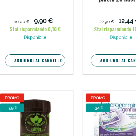
cellulite e Fanghi: Sconto fino al 40% valido 
9,90 €
12,44
10,00 €
22,90 €
Stai risparmiando 0,10 €
Stai risparmiando 1
Disponibile
Disponibile
AGGIUNGI AL CARRELLO
AGGIUNGI AL CA
PROMO
PROMO
cellulite e Fanghi: Sconto fino al 40% valido 
-59 %
-34 %