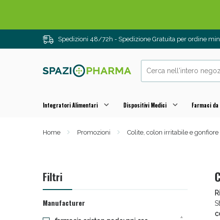
Spedizioni 48/72h - Spedizione Gratuita per ordine m
Integratori Alimentari
Dispositivi Medici
Farmaci da
Home
Promozioni
Colite, colon irritabile e gonfiore
Drenanti e
C
Filtri
R
Manufacturer
S
c
1