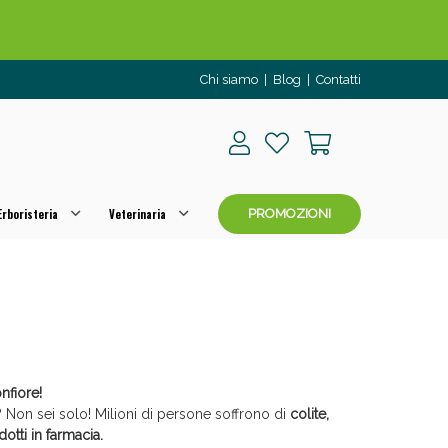
Chi siamo
|
Blog
|
Contatti
rboristeria
Veterinaria
PROMOZIONI
o per OGGI!
onfiore!
i? Non sei solo! Milioni di persone soffrono di
colite,
otti in farmacia.