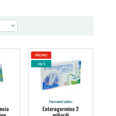
 50%!
PROMO
-29 %
Fermenti lattici
ncia
Enterogermina 2
ine
miliardi