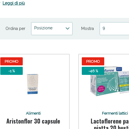
Leggi di più
Posizione
9
Ordina per
Mostra
ni e Multivitaminici: oggi Sconto extra fino al
PROMO
PROMO
-1 %
-46 %
Alimenti
Fermenti lattici
Aristonflor 30 capsule
Lactoflorene pa
piatta 20 bust