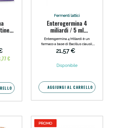
Fermenti lattici
na
Enterogermina 4
tine
miliardi / 5 ml
sospensione orale
Enterogermina 4 Miliardi è un
farmaco a base di Bacillus clausii,
specifico per il ripristino della flora
 €
21,57 €
batterica e il benessere intestinale.
,77 €
Disponibile
AGGIUNGI AL CARRELLO
RRELLO
PROMO