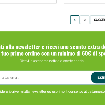
1
2
SUCCE
Scopri le offerte di Oggi
viti alla newsletter e ricevi uno sconto extra 
l tuo primo ordine con un minimo di 60€ di sp
Ricevi in anteprima notizie e offerte speciali
ISCR
dero iscrivermi alla newsletter ed esprimo il consenso al
trattamento