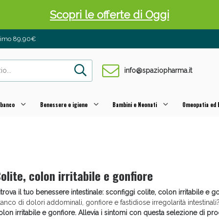
Scopri le offerte di Oggi
inimo 89,90€
info@spaziopharma.it
 banco
Benessere e igiene
Bambini e Neonati
Omeopatia ed E
 Pancia Piatta: Sconti fino al 55% validi sol
olite, colon irritabile e gonfiore
itrova il tuo benessere intestinale: sconfiggi colite, colon irritabile e g
tanco di dolori addominali, gonfiore e fastidiose irregolarità intestinal
olon irritabile e gonfiore. Allevia i sintomi con questa selezione di prod