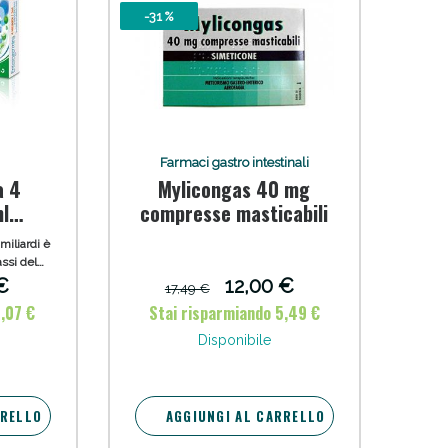
-31 %
i!
Farmaci gastro intestinali
a 4
Mylicongas 40 mg
ml
compresse masticabili
ale
miliardi è
assi del
ale e
€
12,00 €
17,49 €
nosi
6,07 €
Stai risparmiando 5,49 €
terapia
oggi!
no della
Disponibile
 alterata
ibiotici o
attosio,
.
RRELLO
AGGIUNGI AL CARRELLO