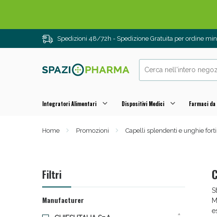
Spedizioni 48/72h - Spedizione Gratuita per ordine m
Integratori Alimentari
Dispositivi Medici
Farmaci da
Home
Promozioni
Capelli splendenti e unghie forti
Drenanti e
C
Filtri
S
Manufacturer
M
e
1