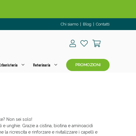
Chi siamo
|
Blog
|
Contatti
rboristeria
Veterinaria
PROMOZIONI
o per OGGI!
te? Non sei solo!
lli e unghie. Grazie a cistina, biotina e aminoacidi
 la ricrescita e rinforzare e rivitalizzare i capelli e