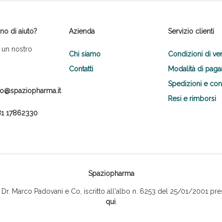
no di aiuto?
Azienda
Servizio clienti
 un nostro
Chi siamo
Condizioni di ve
Contatti
Modalità di pag
Spedizioni e co
fo@spaziopharma.it
Scopri le offerte di Oggi
Resi e rimborsi
1 17862330
Spaziopharma
r. Marco Padovani e Co, iscritto all'albo n. 6253 del 25/01/2001 pres
qui
.