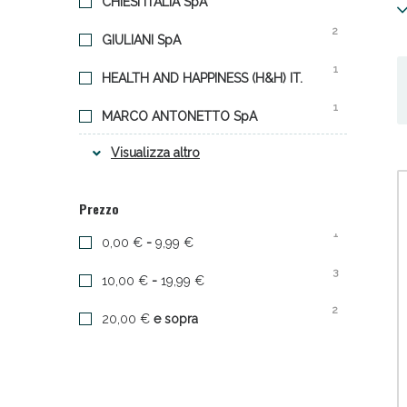
CHIESI ITALIA SpA
u
2
GIULIANI SpA
1
HEALTH AND HAPPINESS (H&H) IT.
1
MARCO ANTONETTO SpA
1
Visualizza altro
UNIFARCO SpA
Sali
Prezzo
1
0,00 €
-
9,99 €
3
10,00 €
-
19,99 €
2
20,00 €
e sopra