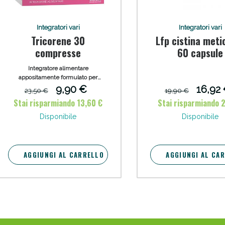
Integratori vari
Integratori vari
Tricorene 30
Lfp cistina meti
compresse
60 capsule
Integratore alimentare
appositamente formulato per
favorire la crescita di capelli e
9,90 €
16,92
23,50 €
19,90 €
Sconto fino al 55% disponibile oggi!
unghie e la funzionalità del
Stai risparmiando 13,60 €
Stai risparmiando 
microcircolo
Disponibile
Disponibile
AGGIUNGI AL CARRELLO
AGGIUNGI AL CA