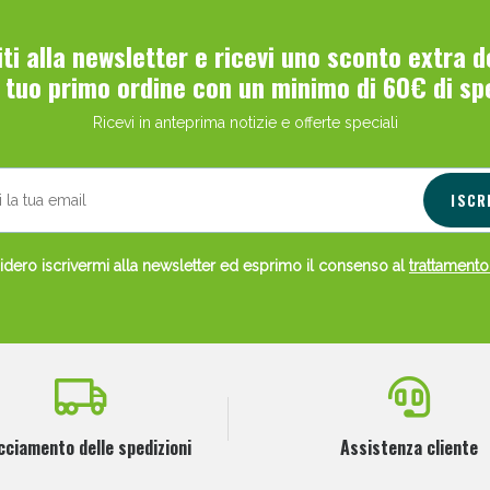
ie Urinarie e Prostata: Sconti fino al 45% ogg
viti alla newsletter e ricevi uno sconto extra 
l tuo primo ordine con un minimo di 60€ di sp
Ricevi in anteprima notizie e offerte speciali
ISCR
dero iscrivermi alla newsletter ed esprimo il consenso al
trattamento
ssere Intestinale: Sconto fino al 55% valido 
cciamento delle spedizioni
Assistenza cliente