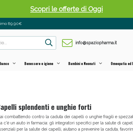
Scopri le offerte di Oggi
inimo 89,90€
info@spaziopharma.it
 banco
Benessere e igiene
Bambini e Neonati
Omeopatia ed E
 Pancia Piatta: Sconti fino al 55% validi sol
apelli splendenti e unghie forti
tai combattendo contro la caduta dei capelli o unghie fragili e spezza
a c'è un aiuto in farmacia: gli integratori specifici per la salute di cape
ssenziali per la salute dei capelli, aiutano a prevenire la caduta, favorirne