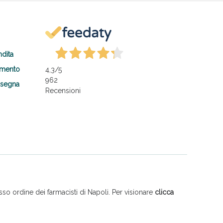
ndita
amento
4,3
/5
962
nsegna
Recensioni
so ordine dei farmacisti di Napoli. Per visionare
clicca