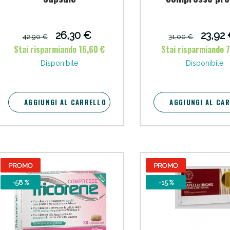
speciale
cellulite e Fanghi: Sconto fino al 40% valido 
26,30 €
23,92
42,90 €
31,00 €
Stai risparmiando 16,60 €
Stai risparmiando 
Disponibile
Disponibile
AGGIUNGI AL CARRELLO
AGGIUNGI AL CA
PROMO
PROMO
cellulite e Fanghi: Sconto fino al 40% valido 
-58 %
-15 %