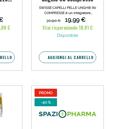
SWISSE CAPELLI PELLE UNGHIE 60
oggi!
COMPRESSE è un integratore
multinutriente per due mesi di
 €
19,99 €
30,90 €
trattamento in compresse ad alto
7,08 €
Stai risparmiando 10,91 €
contenuto di biotina, per un
supporto nutrizionale che agisce
Disponibile
dall'interno. Protegge capelli, pelle
ed unghie mantenendoli forti e sani.
RRELLO
AGGIUNGI AL CARRELLO
PROMO
oggi!
-40 %