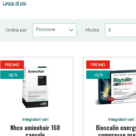
nghie fragili e sfibrati.
Leggi di più
Posizione
9
Ordina per
Mostra
ni e Multivitaminici: oggi Sconto extra fino al
PROMO
PROMO
-39 %
-23 %
Integratori vari
Integratori vari
Nhco aminohair 168
Bioscalin energ
capsule
compresse pre