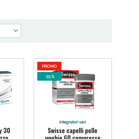
 50%!
PROMO
-35 %
Integratori vari
y 30
Swisse capelli pelle
zzo
unghie 60 compresse