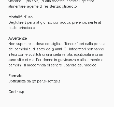
Sconto fino al 55% disponibile oggi!
vitamina E (da soia) (d-alfa tocoferil acetato); gelatina
alimentare; agente di resistenza: glicerolo.
Modalità d'uso
Deglutire 1 perla al giorno, con acqua, preferibilmente al
pasto principale.
Avvertenze
Non superare la dose consigliata. Tenere fuori dalla portata
dei bambini al di sotto dei 3 anni. Gli integratori non vanno
intesi come sostituti di una dieta variata, equilibrata e di un
sano stile di vita. Per donne in gravidanza o allattamento e
bambini, si raccomnda di sentire il parere del medico.
Formato
Bottiglietta da 30 perle-softgels.
Vie Urinarie e Prostata: Sconti fino al 45% oggi!
Cod.
1040