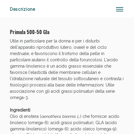
Descrizione
Anticellulite e Fanghi: Sconto fino al 40% valido
Primula 500-50 Gla
oggi!
Utile in particolare per la donna e per i disturbi
dell'apparato riproduttivo (utero, ovaie) e del ciclo
mestruale, e favoriscono il trofismo della pelle in
particolare aiutano il controllo della foruncolosi. L'acido
gamma-linolenico è un acido grasso essenziale che
favorisce l'elasticità delle membrane cellulari e
l'idratazione naturale del tessuto sottocutaneo e contrasta i
fisiologici processi alla base delle infiammazioni. Utile
associazione con gli acidi grassi polinsaturi della serie
omega-3.
Ingredienti
Olio di enotera (
oenothera biennis L.
) che fornisce: acido
linoleico (omega-6); acidi grassi polinsaturi; GLA (acido
gamma-linolenico) (omega-6); acido oleico (omega-9);