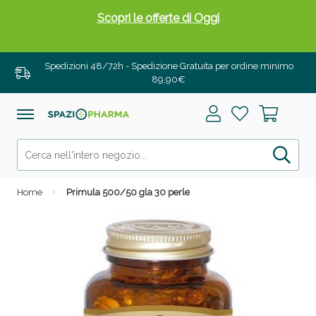
Scopri le offerte di Oggi
Spedizioni 48/72h - Spedizione Gratuita per ordine minimo
89,90€
Home
Primula 500/50 gla 30 perle
Drenanti e Pancia Piatta: Sconti fino al 55% validi
solo per OGGI!