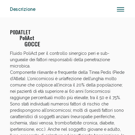
Descrizione
Anticellulite e Fanghi: Sconto fino al 40% valido
PODATLET
oggi!
PoliAct
GOCCE
Fluido PoliAct per il controllo sinergico peri e sub-
ungueale dei fattori responsabili della penetrazione
microbica.
Componente rilevante e frequente della Tinea Pedis (Piede
d’Atleta). L’onicomicosi è un’affezione dell’unghia molto
comune che colpisce all’incirca il 20% della popolazione;
nei pazienti di età superiore ai 60 anni l’onicomicosi
raggiunge percentuali molto più elevate, tra il 50 e il 75%.
Sono stati individuati numerosi fattori di rischio che
predispongono all’onicomicosi; molti di questi fattori sono
caratteristici di soggetti anziani (neuropatie periferiche,
ischemia, stasi venosa, tromboflebite cronica, diabete,
ipertensione, ecc.). Anche nel soggetto giovane e adulto,