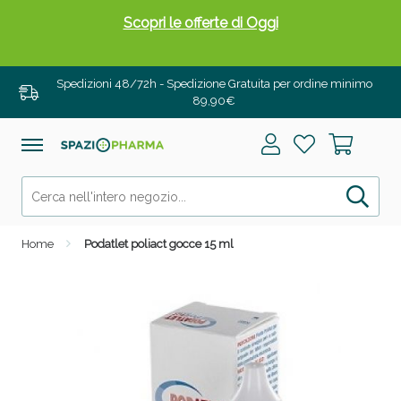
Scopri le offerte di Oggi
Spedizioni 48/72h - Spedizione Gratuita per ordine minimo
89,90€
Home
Podatlet poliact gocce 15 ml
Drenanti e Pancia Piatta: Sconti fino al 55% validi
solo per OGGI!