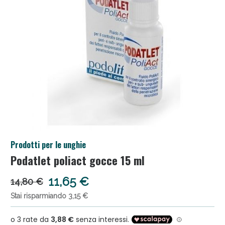
Salini e Multivitaminici: oggi Sconto extra fino al
Prodotti per le unghie
50%!
Podatlet poliact gocce 15 ml
11,65 €
14,80 €
Stai risparmiando 3,15 €