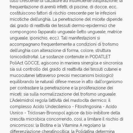
l’uso crescente di calzature ad insufficiente traspirazione, la
Sconto fino al 55% disponibile oggi!
frequentazione di arenili infetti, di piscine, di docce, ecc.
costituiscono fattori di rischio crescente per le infezioni
micotiche dell’unghia. La penetrazione del micete dipende
dal grado di reattività dei tessuti dermo-epidermici che
compongono l’apparato ungueale (letto ungueale, matrice
ungueale, iponichio, ecc.). Tali manifestazioni si
accompagnano frequentemente a condizioni di trofismo
dell’unghia con alterazione di forma, colore, struttura
(onicodistrofia). Le sostanze contenute in PODATLET
PoliAct GOCCE, agiscono in maniera sinergica e sincronica
sia sul controllo del grado di reattività dei tessuti cutanei e
mucocutanei (attraverso precisi meccanismi biologici)
equilibrando le naturali difese messe in atto dall’organismo
per contrastare la penetrazione e la proliferazione dei
miceti; sia sulla normalizzazione del trofismo ungueale.
L’Adelmidrol regola l’attività del mastocita dermico; il
Vie Urinarie e Prostata: Sconti fino al 45% oggi!
complesso Acido Undecilenico - Fitosfingosina - Acido
Usnico - Triclosan-Bronopol agisce da bio-inibitore della
crescita microbica concorrendo, così, a limitare il rischio di
onicomicosi; la Biotina e la Vitamina A regolano la
differenziazione cheratinocitica; la Polidatina determina