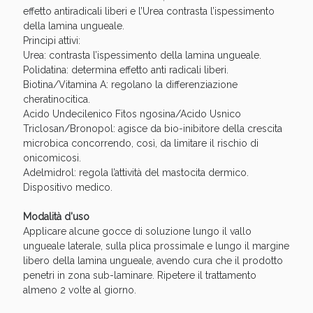
effetto antiradicali liberi e l’Urea contrasta l’ispessimento
della lamina ungueale.
Principi attivi:
Urea: contrasta l’ispessimento della lamina ungueale.
Polidatina: determina effetto anti radicali liberi.
Biotina/Vitamina A: regolano la differenziazione
cheratinocitica.
Acido Undecilenico Fitos ngosina/Acido Usnico
Triclosan/Bronopol: agisce da bio-inibitore della crescita
microbica concorrendo, così, da limitare il rischio di
onicomicosi.
Adelmidrol: regola l’attività del mastocita dermico.
Benessere Intestinale: Sconto fino al 55% valido
Dispositivo medico.
oggi!
Modalità d'uso
Applicare alcune gocce di soluzione lungo il vallo
ungueale laterale, sulla plica prossimale e lungo il margine
libero della lamina ungueale, avendo cura che il prodotto
penetri in zona sub-laminare. Ripetere il trattamento
almeno 2 volte al giorno.