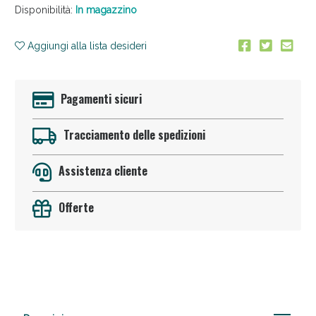
Disponibilità:
In magazzino
Aggiungi alla lista desideri
Pagamenti sicuri
Anticellulite e Fanghi: Sconto fino al 40% valido
Tracciamento delle spedizioni
oggi!
Assistenza cliente
Offerte