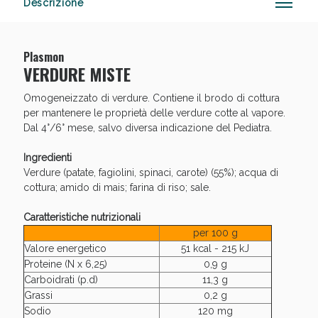
Descrizione
Plasmon
Anticellulite e Fanghi: Sconto fino al 40% valido
VERDURE MISTE
oggi!
Omogeneizzato di verdure. Contiene il brodo di cottura
per mantenere le proprietà delle verdure cotte al vapore.
Dal 4°/6° mese, salvo diversa indicazione del Pediatra.
Ingredienti
Verdure (patate, fagiolini, spinaci, carote) (55%); acqua di
cottura; amido di mais; farina di riso; sale.
Caratteristiche nutrizionali
per 100 g
Valore energetico
51 kcal - 215 kJ
Proteine (N x 6,25)
0,9 g
Carboidrati (p.d)
11,3 g
Grassi
0,2 g
Sodio
120 mg