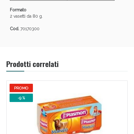
Sconto fino al 55% disponibile oggi!
Formato
2 vasetti da 80 g.
Cod.
70170300
Prodotti correlati
PROMO
-9 %
Vie Urinarie e Prostata: Sconti fino al 45% oggi!