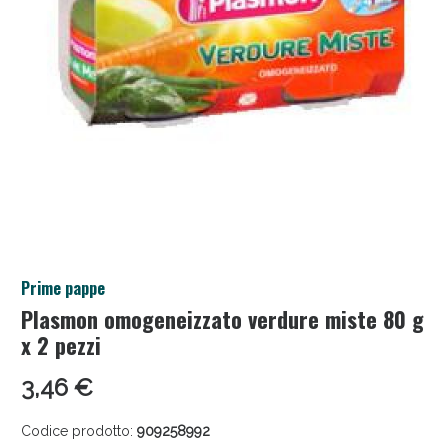
Salini e Multivitaminici: oggi Sconto extra fino al
Prime pappe
50%!
Plasmon omogeneizzato verdure miste 80 g
x 2 pezzi
3,46 €
Codice prodotto:
909258992