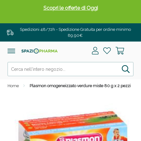
Scopri le offerte di Oggi
Spedizioni 48/72h - Spedizione Gratuita per ordine minimo
89,90€
Home
Plasmon omogeneizzato verdure miste 80 g x 2 pezzi
Drenanti e Pancia Piatta: Sconti fino al 55% validi
solo per OGGI!