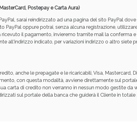
, MasterCard, Postepay e Carta Aura)
yPal, sarai reindirizzato ad una pagina del sito PayPal dove pot
to PayPal oppure potrai, senza alcuna registrazione, utilizzare
a ricevuto il pagamento, invieremo tramite mail la conferm
e all'indirizzo indicato, per variazioni indirizzo o altro siete p
Sconto fino al 55% disponibile oggi!
edito, anche le prepagate e le ricaricabili, Visa, Mastercard, 
agamento, con questa modalità, avviene direttamente sul portal
a sua carta di credito non verranno in nessun modo gestite d
rizzati sul portale della banca che guiderà il Cliente in totale s