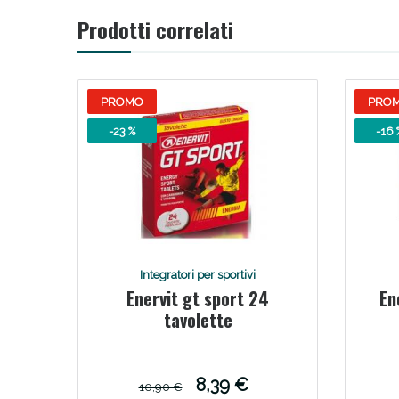
Prodotti correlati
V
PROMO
PRO
-23 %
-16 
Integratori per sportivi
Enervit gt sport 24
En
Bene
tavolette
8,39 €
10,90 €