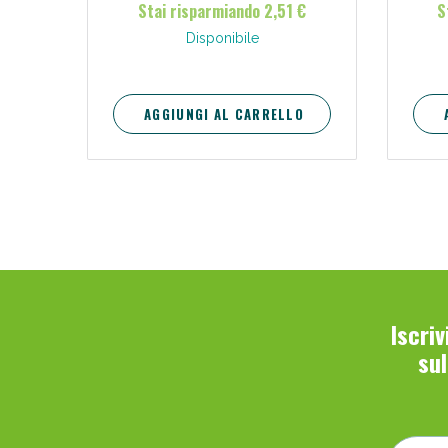
Stai risparmiando 2,51 €
S
Disponibile
AGGIUNGI AL CARRELLO
Iscri
su