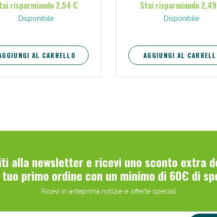
tai risparmiando 2,54 €
Stai risparmiando 2,49
Disponibile
Disponibile
AGGIUNGI AL CARRELLO
AGGIUNGI AL CARRELL
Scopri le offerte di Oggi
viti alla newsletter e ricevi uno sconto extra 
l tuo primo ordine con un minimo di 60€ di sp
Ricevi in anteprima notizie e offerte speciali