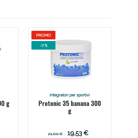
i!
PROMO
-7 %
Integratori per sportivi
00 g
Protonic 35 banana 300
oggi!
g
19,53 €
21,00 €