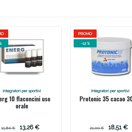
ie Urinarie e Prostata: Sconti fino al 45% ogg
MO
PROMO
%
-12 %
Integratori per sportivi
Integratori per sportivi
erg 10 flaconcini uso
Protonic 35 cacao 3
ssere Intestinale: Sconto fino al 55% valido 
orale
13,26 €
18,51 €
15,80 €
21,00 €