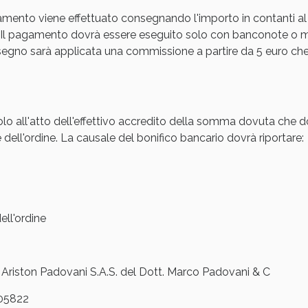
amento viene effettuato consegnando l'importo in contanti al
cellulite e Fanghi: Sconto fino al 40% valido 
Il pagamento dovrà essere eseguito solo con banconote o mon
gno sarà applicata una commissione a partire da 5 euro che s
olo all'atto dell'effettivo accredito della somma dovuta che d
 dell'ordine. La causale del bonifico bancario dovrà riportare:
ll'ordine
cellulite e Fanghi: Sconto fino al 40% valido 
iston Padovani S.A.S. del Dott. Marco Padovani & C
05822