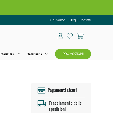
Chi siamo
|
Blog
|
Contatti
rboristeria
Veterinaria
PROMOZIONI
o per OGGI!
Pagamenti sicuri
Tracciamento delle
spedizioni