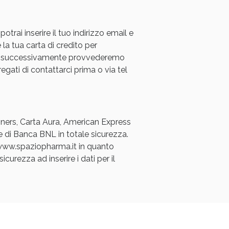
rai inserire il tuo indirizzo email e
 la tua carta di credito per
a e successivamente provvederemo
regati di contattarci prima o via tel
Diners, Carta Aura, American Express
e di Banca BNL in totale sicurezza.
a www.spaziopharma.it in quanto
icurezza ad inserire i dati per il