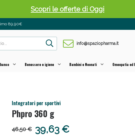
Scopri le offerte di Oggi
inimo 89,90€
info@spaziopharma.it
 banco
Benessere e igiene
Bambini e Neonati
Omeopatia ed E
 Pancia Piatta: Sconti fino al 55% validi sol
Integratori per sportivi
Phpro 360 g
39,63 €
46,50 €