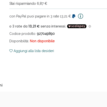
Stai risparmiando 6,87 €
con PayPal puoi pagare in 3 rate 13,21 €
Codice prodotto:
927049890
Disponibilità:
Non disponibile
ni e Multivitaminici: oggi Sconto extra fino al
Aggiungi alla lista desideri
ni