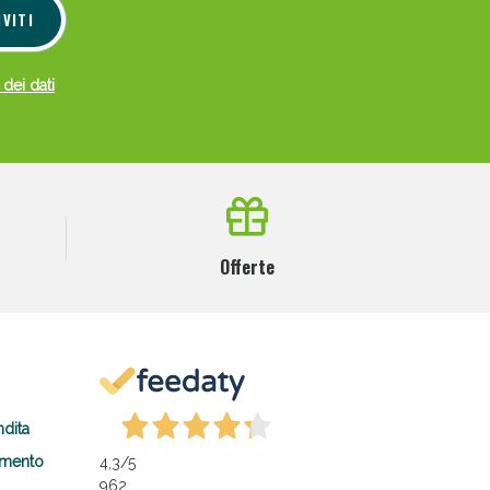
IVITI
 dei dati
Offerte
ndita
amento
4,3
/5
962