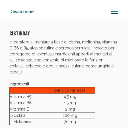
Descrizione
Anticellulite e Fanghi: Sconto fino al 40% valido
oggi!
CISTINDAY
Integratore alimentare a base di cistina, metionina, vitamina
E, B6 e B5, alga spirulina e serenoa serrulata. Indicato per
correggere gli eventuali insufficienti apporti alimentari di
tali sostanze, che consente di migliorare le funzioni
epiteliali sebacee e degli annessi cutanei come unghie e
capelli.
Ingredienti
per 1 compressa
Vitamina B5
4,5 mg
Vitamina B6
1,5 mg
Vitamina E
2 mg
L-Cistina
100 mg
L-Metionina
70 mg