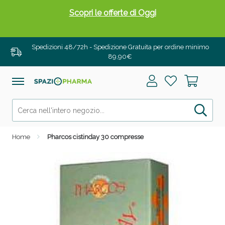
Scopri le offerte di Oggi
Spedizioni 48/72h - Spedizione Gratuita per ordine minimo
89,90€
Home
Pharcos cistinday 30 compresse
Drenanti e Pancia Piatta: Sconti fino al 55% validi
solo per OGGI!