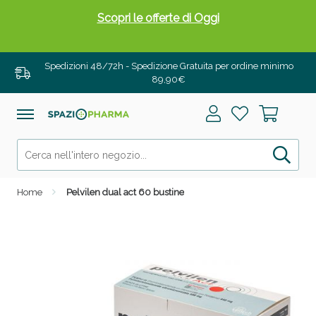
Scopri le offerte di Oggi
Spedizioni 48/72h - Spedizione Gratuita per ordine minimo
89,90€
Home
Pelvilen dual act 60 bustine
Drenanti e Pancia Piatta: Sconti fino al 55% validi
solo per OGGI!