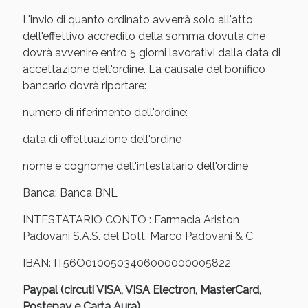
Sconto fino al 55% disponibile oggi!
L'invio di quanto ordinato avverrà solo all'atto
dell'effettivo accredito della somma dovuta che
dovrà avvenire entro 5 giorni lavorativi dalla data di
accettazione dell'ordine. La causale del bonifico
bancario dovrà riportare:
numero di riferimento dell'ordine:
data di effettuazione dell'ordine
nome e cognome dell'intestatario dell'ordine
Banca: Banca BNL
INTESTATARIO CONTO : Farmacia Ariston
Padovani S.A.S. del Dott. Marco Padovani & C
Vie Urinarie e Prostata: Sconti fino al 45% oggi!
IBAN: IT56O0100503406000000005822
Paypal (circuti VISA, VISA Electron, MasterCard,
Postepay e Carta Aura)