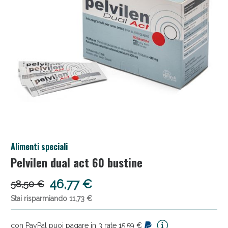
Salini e Multivitaminici: oggi Sconto extra fino al
Alimenti speciali
50%!
Pelvilen dual act 60 bustine
46,77 €
58,50 €
Stai risparmiando 11,73 €
con PayPal puoi pagare in 3 rate 15,59 €