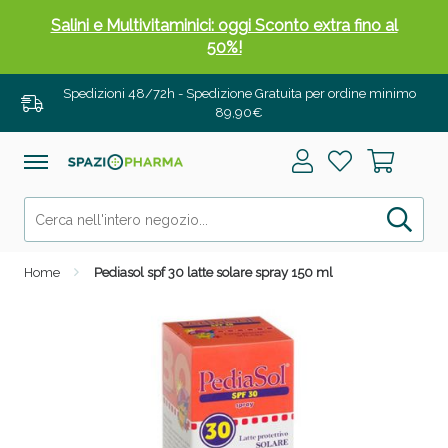
Salini e Multivitaminici: oggi Sconto extra fino al
50%!
Spedizioni 48/72h - Spedizione Gratuita per ordine minimo
89,90€
Home
Pediasol spf 30 latte solare spray 150 ml
Anticellulite e Fanghi: Sconto fino al 40% valido
oggi!