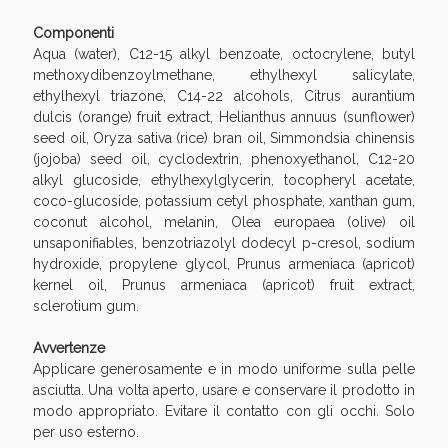
oggi!
Componenti
Aqua (water), C12-15 alkyl benzoate, octocrylene, butyl
methoxydibenzoylmethane, ethylhexyl salicylate,
ethylhexyl triazone, C14-22 alcohols, Citrus aurantium
dulcis (orange) fruit extract, Helianthus annuus (sunflower)
seed oil, Oryza sativa (rice) bran oil, Simmondsia chinensis
(jojoba) seed oil, cyclodextrin, phenoxyethanol, C12-20
alkyl glucoside, ethylhexylglycerin, tocopheryl acetate,
coco-glucoside, potassium cetyl phosphate, xanthan gum,
coconut alcohol, melanin, Olea europaea (olive) oil
unsaponifiables, benzotriazolyl dodecyl p-cresol, sodium
hydroxide, propylene glycol, Prunus armeniaca (apricot)
kernel oil, Prunus armeniaca (apricot) fruit extract,
sclerotium gum.
Scopri le offerte di Oggi
Avvertenze
Applicare generosamente e in modo uniforme sulla pelle
asciutta. Una volta aperto, usare e conservare il prodotto in
modo appropriato. Evitare il contatto con gli occhi. Solo
per uso esterno.