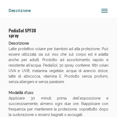
Descrizione
Vie Urinarie e Prostata: Sconti fino al 45% oggi!
PediaSol SPF30
spray
Descrizione
Latte protettivo solare per bambini ad alta protezione. Può
essere utilizzata sia sul viso che sul corpo ed è adatta
anche per adulti. Prodotto ad assorbimento rapido e
resistente all'acqua. PediaSol 30 spray contiene: filtri solari
UVA e UVB, melanina vegetale, acqua di arancio dolce,
latte di albicocca, vitamina E. Prodotto senza profumi,
senza allergeni e senza parabeni.
Modalità d'uso
Applicare 30 minuti prima dell'esposizione e
successivamente, almeno ogni due ore. Riapplicare con
frequenza per mantenere la protezione, soprattutto dopo
la sudorazione o essersi bagnati o asciugati.
Benessere Intestinale: Sconto fino al 55% valido