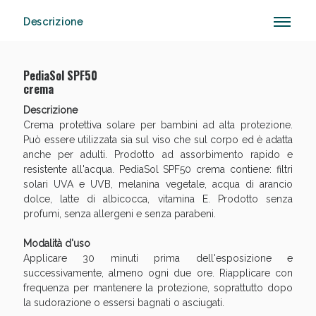
Descrizione
Vie Urinarie e Prostata: Sconti fino al 45% oggi!
PediaSol SPF50
crema
Descrizione
Crema protettiva solare per bambini ad alta protezione.
Può essere utilizzata sia sul viso che sul corpo ed è adatta
anche per adulti. Prodotto ad assorbimento rapido e
resistente all'acqua. PediaSol SPF50 crema contiene: filtri
solari UVA e UVB, melanina vegetale, acqua di arancio
dolce, latte di albicocca, vitamina E. Prodotto senza
profumi, senza allergeni e senza parabeni.
Modalità d'uso
Applicare 30 minuti prima dell'esposizione e
successivamente, almeno ogni due ore. Riapplicare con
frequenza per mantenere la protezione, soprattutto dopo
la sudorazione o essersi bagnati o asciugati.
Benessere Intestinale: Sconto fino al 55% valido