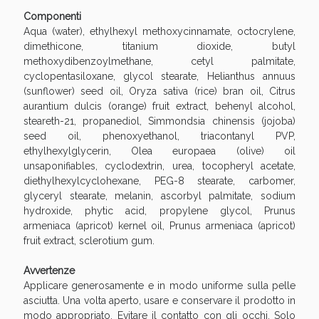
oggi!
Componenti
Aqua (water), ethylhexyl methoxycinnamate, octocrylene,
dimethicone, titanium dioxide, butyl
methoxydibenzoylmethane, cetyl palmitate,
cyclopentasiloxane, glycol stearate, Helianthus annuus
(sunflower) seed oil, Oryza sativa (rice) bran oil, Citrus
aurantium dulcis (orange) fruit extract, behenyl alcohol,
steareth-21, propanediol, Simmondsia chinensis (jojoba)
seed oil, phenoxyethanol, triacontanyl PVP,
ethylhexylglycerin, Olea europaea (olive) oil
unsaponifiables, cyclodextrin, urea, tocopheryl acetate,
diethylhexylcyclohexane, PEG-8 stearate, carbomer,
glyceryl stearate, melanin, ascorbyl palmitate, sodium
hydroxide, phytic acid, propylene glycol, Prunus
armeniaca (apricot) kernel oil, Prunus armeniaca (apricot)
fruit extract, sclerotium gum.
Scopri le offerte di Oggi
Avvertenze
Applicare generosamente e in modo uniforme sulla pelle
asciutta. Una volta aperto, usare e conservare il prodotto in
modo appropriato. Evitare il contatto con gli occhi. Solo