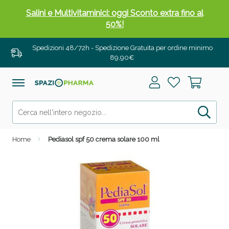
Salini e Multivitaminici: oggi Sconto extra fino al
50%!
Spedizioni 48/72h - Spedizione Gratuita per ordine minimo
89,90€
Home
Pediasol spf 50 crema solare 100 ml
Anticellulite e Fanghi: Sconto fino al 40% valido
oggi!