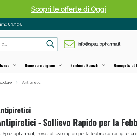
Scopri le offerte di Oggi
inimo 89,90€
info@spaziopharma.it
 banco
Benessere e igiene
Bambini e Neonati
Omeopatia ed E
reddore
Antipiretici
 Pancia Piatta: Sconti fino al 55% validi sol
ntipiretici
ntipiretici - Sollievo Rapido per la Feb
u Spaziopharma.it, trova sollievo rapido per la febbre con antipiretici e