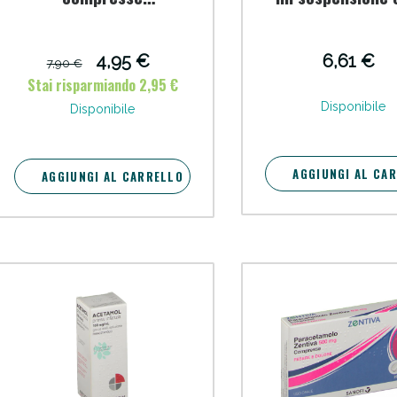
effervescenti
cellulite e Fanghi: Sconto fino al 40% valido 
4,95 €
6,61 €
7,90 €
Stai risparmiando 2,95 €
Disponibile
Disponibile
AGGIUNGI AL CA
AGGIUNGI AL CARRELLO
cellulite e Fanghi: Sconto fino al 40% valido 