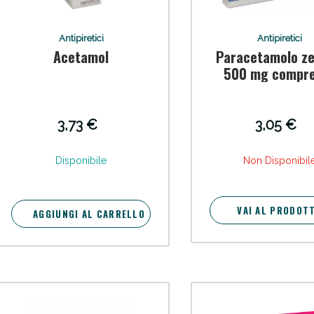
Antipiretici
Antipiretici
Acetamol
Paracetamolo ze
500 mg compr
3,73 €
3,05 €
Sconto fino al 55% disponibile oggi!
Disponibile
Non Disponibil
VAI AL PRODOT
AGGIUNGI AL CARRELLO