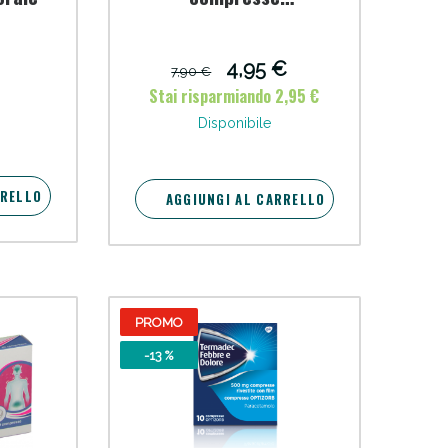
effervescenti
oggi!
4,95 €
7,90 €
Stai risparmiando 2,95 €
Disponibile
RRELLO
AGGIUNGI AL CARRELLO
PROMO
oggi!
-13 %