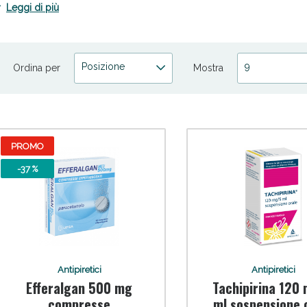
emperatura corporea e migliorare il tuo benessere in breve tempo.
Leggi di più
splora la nostra selezione su Spaziopharma.it, dove troverai farmaci att
fficaci. La tua salute è la nostra priorità.
Posizione
9
Ordina per
Mostra
ni e Multivitaminici: oggi Sconto extra fino al
PROMO
-37 %
Antipiretici
Antipiretici
Efferalgan 500 mg
Tachipirina 120
compresse
ml sospensione 