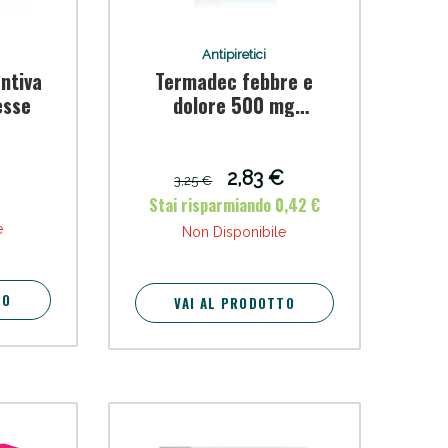
Antipiretici
ntiva
Termadec febbre e
esse
dolore 500 mg
compresse rivestite
con film - compresse
optizorb
2,83 €
3,25 €
Stai risparmiando 0,42 €
e
Non Disponibile
TO
VAI AL PRODOTTO