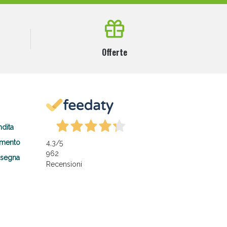
Offerte
ndita
amento
4,3
/5
962
nsegna
Recensioni