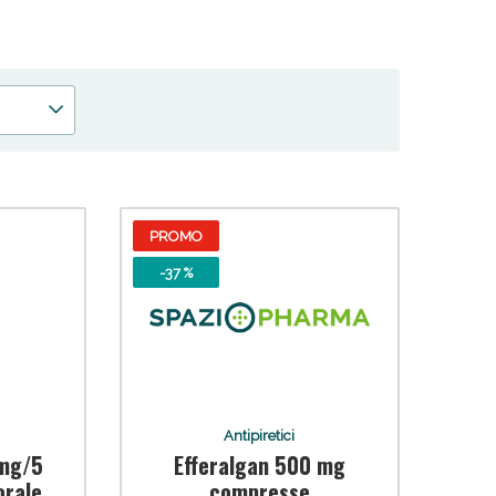
entamente selezionati per garantire risultati rapidi ed
 50%!
PROMO
-37 %
Antipiretici
 mg/5
Efferalgan 500 mg
orale
compresse