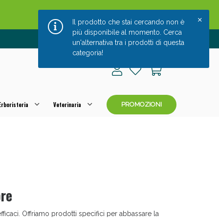
Il prodotto che stai cercando non è
più disponibile al momento. Cerca
Chi siamo
|
Blog
|
Contatti
un'alternativa tra i prodotti di questa
categoria!
rboristeria
Veterinaria
PROMOZIONI
o per OGGI!
bre
fficaci. Offriamo prodotti specifici per abbassare la