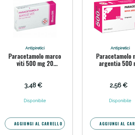
ie Urinarie e Prostata: Sconti fino al 45% ogg
Antipiretici
Antipiretici
Paracetamolo marco
Paracetamolo 
viti 500 mg 20
argentia 500
compresse
compresse
3,48 €
2,56 €
ssere Intestinale: Sconto fino al 55% valido 
Disponibile
Disponibile
AGGIUNGI AL CARRELLO
AGGIUNGI AL CA