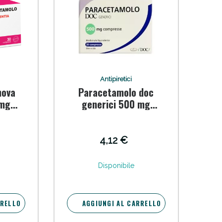
i!
Antipiretici
nova
Paracetamolo doc
 mg
generici 500 mg
compresse
4,12 €
oggi!
Disponibile
RRELLO
AGGIUNGI AL CARRELLO