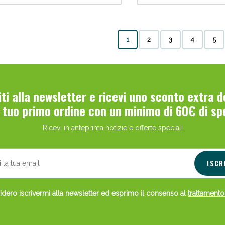
1
2
3
4
5
viti alla newsletter e ricevi uno sconto extra 
Scopri le offerte di Oggi
l tuo primo ordine con un minimo di 60€ di sp
Ricevi in anteprima notizie e offerte speciali
ISCR
dero iscrivermi alla newsletter ed esprimo il consenso al
trattamento