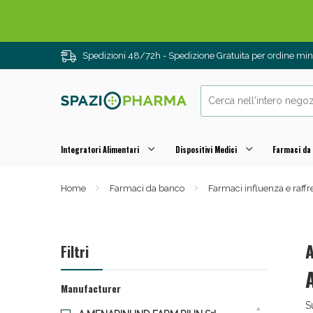
Spedizioni 48/72h - Spedizione Gratuita per ordine m
Integratori Alimentari
Dispositivi Medici
Farmaci da
Home
Farmaci da banco
Farmaci influenza e raff
Drenanti e
A
Filtri
A
Manufacturer
S
1