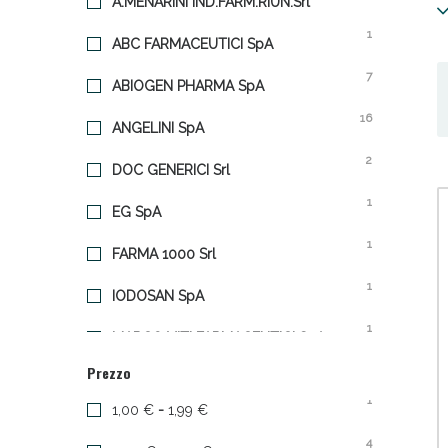
A.MENARINI IND.FARM.RIUN.Srl
t
1
ABC FARMACEUTICI SpA
E
e
7
ABIOGEN PHARMA SpA
16
ANGELINI SpA
2
DOC GENERICI Srl
Sali
1
EG SpA
1
FARMA 1000 Srl
1
IODOSAN SpA
1
MARCO VITI FARMACEUTICI SpA
Prezzo
3
MYLAN SpA
1
1,00 €
-
1,99 €
1
NEW PHARMASHOP Srl
4