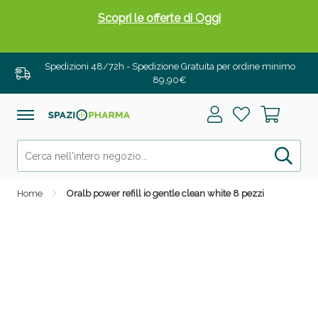
Scopri le offerte di Oggi
Spedizioni 48/72h - Spedizione Gratuita per ordine minimo
89,90€
Home
Oralb power refill io gentle clean white 8 pezzi
Drenanti e Pancia Piatta: Sconti fino al 55% validi
solo per OGGI!