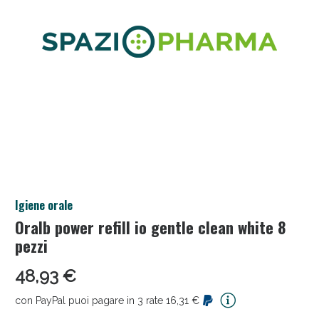
Salini e Multivitaminici: oggi Sconto extra fino al
Igiene orale
50%!
Oralb power refill io gentle clean white 8
pezzi
48,93 €
con PayPal puoi pagare in 3 rate 16,31 €