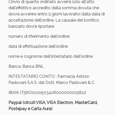
Sconto fino al 55% disponibile oggi!
L'invio di quanto ordinato avverrà solo all'atto
dell'effettivo accredito della somma dovuta che
dovrà avvenire entro 5 giorni lavorativi dalla data di
accettazione dell'ordine. La causale del bonifico
bancario dovrà riportare:
numero di riferimento dell'ordine:
data di effettuazione dell'ordine
nome e cognome dell'intestatario dell'ordine
Banca: Banca BNL
INTESTATARIO CONTO : Farmacia Ariston
Padovani S.A.S. del Dott. Marco Padovani & C
Vie Urinarie e Prostata: Sconti fino al 45% oggi!
IBAN: IT56O0100503406000000005822
Paypal (circuti VISA, VISA Electron, MasterCard,
Postepay e Carta Aura)