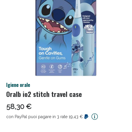
Anticellulite e Fanghi: Sconto fino al 40% valido
Igiene orale
oggi!
Oralb io2 stitch travel case
58,30 €
con PayPal puoi pagare in 3 rate 19,43 €