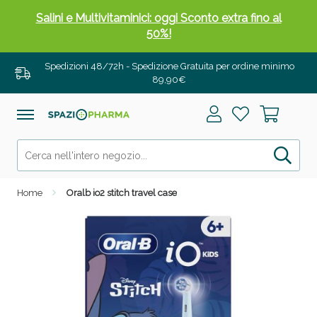
Salini e Multivitaminici: oggi Sconto extra fino al
50%!
Spedizioni 48/72h - Spedizione Gratuita per ordine minimo
89,90€
Home
Oralb io2 stitch travel case
Anticellulite e Fanghi: Sconto fino al 40% valido
oggi!