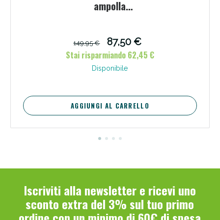
ampolla
m2000+maschera+rinowash+maschera
pediatrica
87,50 €
149,95 €
Stai risparmiando 62,45 €
Disponibile
AGGIUNGI AL CARRELLO
Benessere Intestinale: Sconto fino al 55% valido
oggi!
Iscriviti alla newsletter e ricevi uno
sconto extra del 3% sul tuo primo
ordine con un minimo di 60€ di spesa