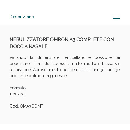
Descrizione
Anticellulite e Fanghi: Sconto fino al 40% valido
oggi!
NEBULIZZATORE OMRON A3 COMPLETE CON
DOCCIA NASALE
Variando la dimensione particellare è possibile far
depositare i fumi dell'aerosol su alte, medie e basse vie
respiratorie. Aerosol mirato per seni nasali, faringe, laringe,
bronchi e polmoni in generale.
Formato
1 pezzo.
Cod.
OMA3COMP