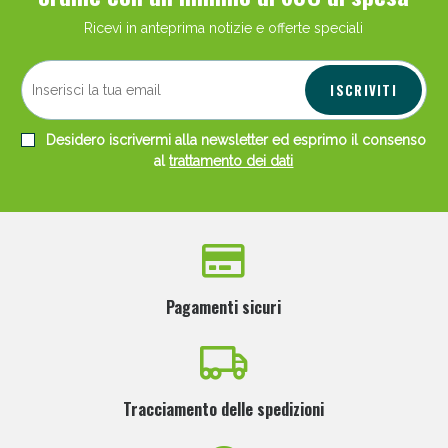
Ricevi in anteprima notizie e offerte speciali
ISCRIVITI
Desidero iscrivermi alla newsletter ed esprimo il consenso
Scopri le offerte di Oggi
al
trattamento dei dati
Pagamenti sicuri
Tracciamento delle spedizioni