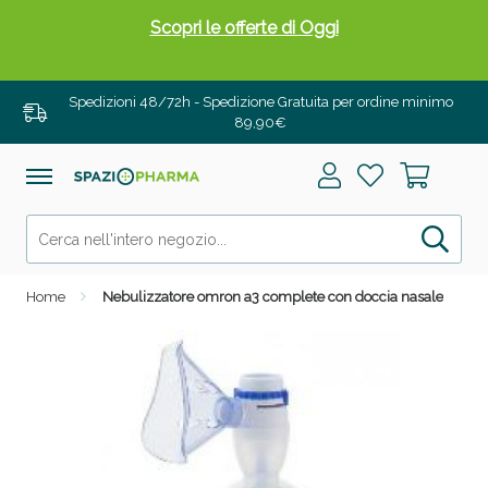
Scopri le offerte di Oggi
Spedizioni 48/72h - Spedizione Gratuita per ordine minimo
89,90€
Home
Nebulizzatore omron a3 complete con doccia nasale
Drenanti e Pancia Piatta: Sconti fino al 55% validi
solo per OGGI!