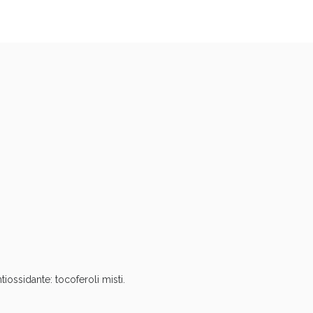
oggi!
oggi!
tiossidante: tocoferoli misti.