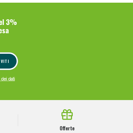
del 3%
esa
IVITI
 dei dati
Offerte