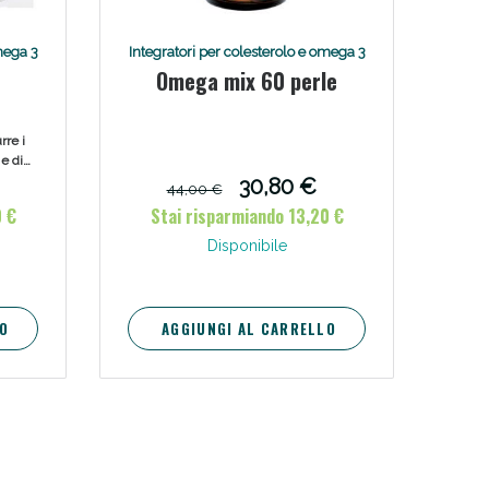
mega 3
Integratori per colesterolo e omega 3
Omega mix 60 perle
rre i
 e di
erie
30,80 €
44,00 €
ante.
0 €
Stai risparmiando 13,20 €
Disponibile
O
AGGIUNGI AL CARRELLO