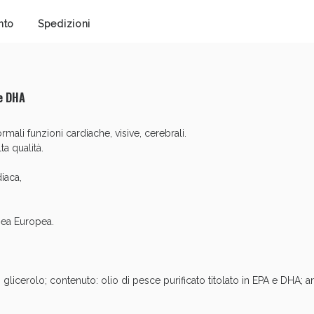
cellulite e Fanghi: Sconto fino al 40% valido 
nto
Spedizioni
 e DHA
ali funzioni cardiache, visive, cerebrali.
a qualità.
iaca,
ea Europea.
cellulite e Fanghi: Sconto fino al 40% valido 
 glicerolo; contenuto: olio di pesce purificato titolato in EPA e DHA; an