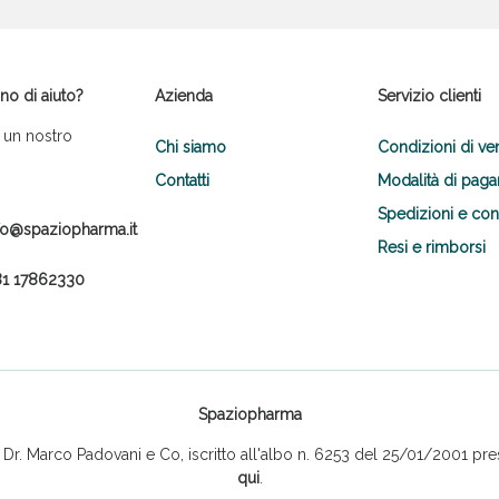
no di aiuto?
Azienda
Servizio clienti
 un nostro
Chi siamo
Condizioni di ve
Contatti
Modalità di pag
Spedizioni e co
fo@spaziopharma.it
Resi e rimborsi
1 17862330
Spaziopharma
r. Marco Padovani e Co, iscritto all'albo n. 6253 del 25/01/2001 pres
qui
.