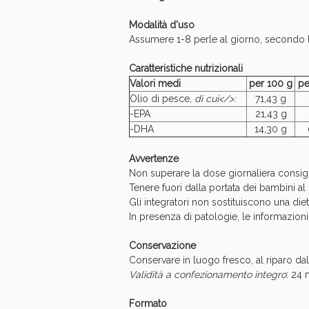
Modalità d'uso
Assumere 1-8 perle al giorno, secondo 
Caratteristiche nutrizionali
Valori medi
per 100 g
pe
Olio di pesce,
di cui</>:
71,43 g
-EPA
21,43 g
-DHA
14,30 g
Avvertenze
Non superare la dose giornaliera consigl
Tenere fuori dalla portata dei bambini al d
Gli integratori non sostituiscono una dieta
In presenza di patologie, le informazioni
Conservazione
Conservare in luogo fresco, al riparo dal
Validità a confezionamento integro
: 24 
Formato