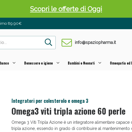
Scopri le offerte di Oggi
inimo 89,90€
info@spaziopharma.it
 banco
Benessere e igiene
Bambini e Neonati
Omeopatia ed E
 Pancia Piatta: Sconti fino al 55% validi sol
Integratori per colesterolo e omega 3
Omega3 viti tripla azione 60 perle
Omega 3 Viti Tripla Azione è un integratore alimentare capace 
tripla azione, essendo in grado di contribuire al mantenimento