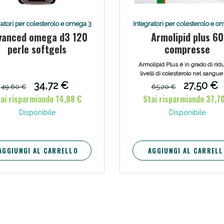
ratori per colesterolo e omega 3
Integratori per colesterolo e o
vanced omega d3 120
Armolipid plus 60
perle softgels
compresse
Armolipid Plus è in grado di ridu
livelli di colesterolo nel sangue
prevenirne l'accumulo nelle art
34,72 €
27,50 €
49,60 €
65,20 €
grazie alla sua azione antiossid
Scopri le offerte di Oggi
ai risparmiando 14,88 €
Stai risparmiando 37,7
Disponibile
Disponibile
AGGIUNGI AL CARRELLO
AGGIUNGI AL CARRELL