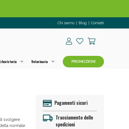
Chi siamo
|
Blog
|
Contatti
rboristeria
Veterinaria
PROMOZIONI
o per OGGI!
Pagamenti sicuri
Tracciamento delle
di svolgere
spedizioni
 della normale