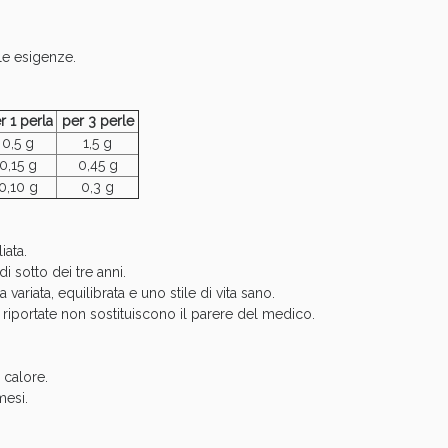
le esigenze.
r 1 perla
per 3 perle
0,5 g
1,5 g
0,15 g
0,45 g
Sconto fino al 55% disponibile oggi!
0,10 g
0,3 g
iata.
i sotto dei tre anni.
 variata, equilibrata e uno stile di vita sano.
 riportate non sostituiscono il parere del medico.
 calore.
mesi.