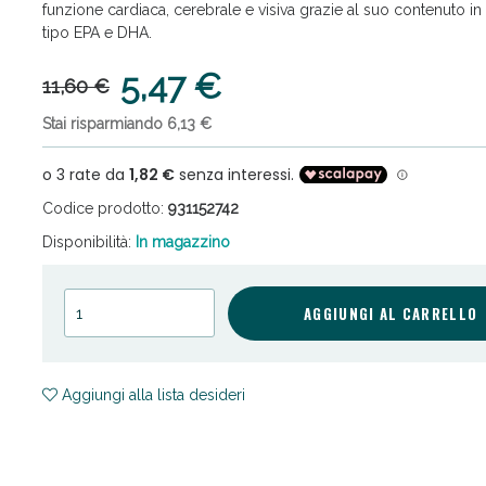
funzione cardiaca, cerebrale e visiva grazie al suo contenuto 
tipo EPA e DHA.
5,47 €
11,60 €
Stai risparmiando 6,13 €
ni e Multivitaminici: oggi Sconto extra fino al
Codice prodotto:
931152742
Disponibilità:
In magazzino
AGGIUNGI AL CARRELLO
Aggiungi alla lista desideri