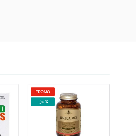
i!
PROMO
oggi!
-30 %