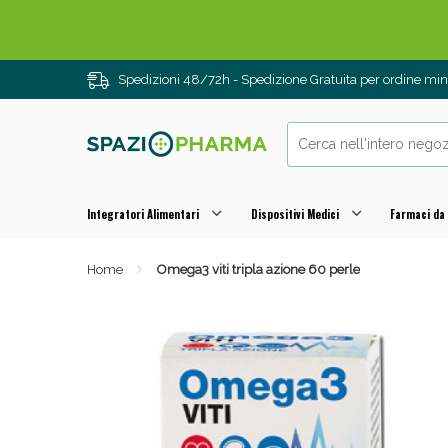
Spedizioni 48/72h - Spedizione Gratuita per ordine m
Integratori Alimentari
Dispositivi Medici
Farmaci da
Home
Omega3 viti tripla azione 60 perle
Drenanti e