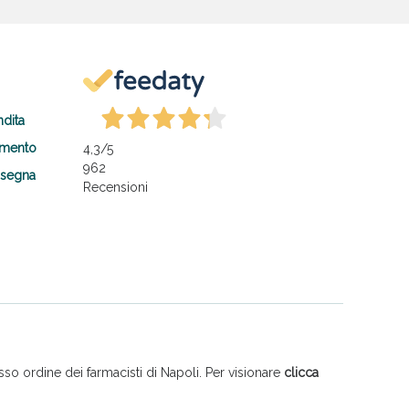
ndita
amento
4,3
/5
962
nsegna
Recensioni
so ordine dei farmacisti di Napoli. Per visionare
clicca