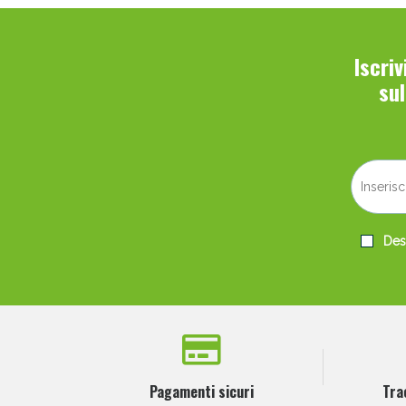
Iscri
su
Desi
Pagamenti sicuri
Tra