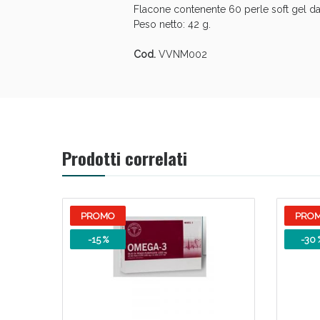
Flacone contenente 60 perle soft gel d
V
Peso netto: 42 g.
Cod.
VVNM002
Prodotti correlati
PROMO
PRO
Bene
-15 %
-30 