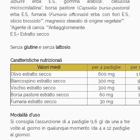
album
) erba E.S., gomma arabica°, cellulosa
microcristallina°, borsa pastore (
Capsella bursa-pastoris
)
erba E.S., fumaria (
Fumaria officinalis
) erba con fiori E.S.,
silicio biossido°°, magnesio stearato di origine vegetale°°.
°Agente di carica. °°Antiagglomerante.
E.S.= Estratto secco.
Senza
glutine
e senza
lattosio
.
Caratteristiche nutrizionali
Valori medi
per 4 pastiglie
per 
Olivo estratto secco
600 mg
1
Biancospino estratto secco
300 mg
Vischio estratto secco
300 mg
Borsa pastore estratto secco
60 mg
Fumaria estratto secco
30 mg
Modalità d'uso
Si consiglia l'assunzione di 4 pastiglie (1,6 g) da una a tre
volte al giorno in qualunque momento (da 4 a 12 pastiglie
al giorno).