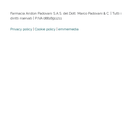
Farmacia Ariston Padovani S.A.S. del Dott. Marco Padovani & C. | Tutti i
diritti riservati | P.IVA 08816911211
Privacy policy
|
Cookie policy
|
emmemedia