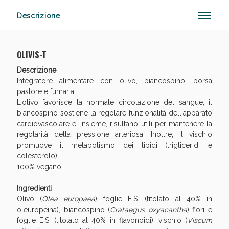
Descrizione
OLIVIS-T
Scopri le offerte di Oggi
Descrizione
Integratore alimentare con olivo, biancospino, borsa
pastore e fumaria.
L'olivo favorisce la normale circolazione del sangue, il
biancospino sostiene la regolare funzionalità dell'apparato
cardiovascolare e, insieme, risultano utili per mantenere la
regolarità della pressione arteriosa. Inoltre, il vischio
promuove il metabolismo dei lipidi (trigliceridi e
colesterolo).
100% vegano.
Ingredienti
Olivo (
Olea europaea
) foglie E.S. (titolato al 40% in
oleuropeina), biancospino (
Crataegus oxyacantha
) fiori e
foglie E.S. (titolato al 40% in flavonoidi), vischio (
Viscum