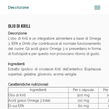
Descrizione
OLIO DI KRILL
Descrizione
Vie Urinarie e Prostata: Sconti fino al 45% oggi!
L'olio di Krill è un integratore alimentare a base di Omega
3 (EPA e DHA) che contribuisce al normale funzionamento
del cuore. Gli acidi grassi Omega 3 si presentano in forma
di fosfolipidi e per questo non provocano ritorno di gusto.
Ingredienti
Estratto lipidico di crostacei Krill dell'antartico (Euphausia
superba), gelatina, glicerolo, aroma vaniglia.
Caratteristiche nutrizionali
Ingredienti
Per 1 capsula
Per
Benessere Intestinale: Sconto fino al 55% valido ogg
Olio di Krill
500 mg
1
Acidi grassi Omega 3 totali
110 mg
Di cui EPA
60 mg