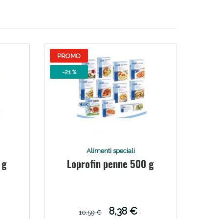
PROMO
-21 %
Alimenti speciali
 g
Loprofin penne 500 g
8,38 €
10,59 €