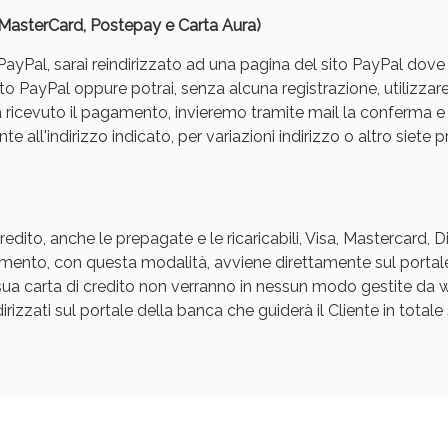
, MasterCard, Postepay e Carta Aura)
yPal, sarai reindirizzato ad una pagina del sito PayPal dove pot
to PayPal oppure potrai, senza alcuna registrazione, utilizzare
a ricevuto il pagamento, invieremo tramite mail la conferm
e all'indirizzo indicato, per variazioni indirizzo o altro siete p
ssere Intestinale: Sconto fino al 55% valido 
edito, anche le prepagate e le ricaricabili, Visa, Mastercard, 
agamento, con questa modalità, avviene direttamente sul portal
a sua carta di credito non verranno in nessun modo gestite d
rizzati sul portale della banca che guiderà il Cliente in totale s