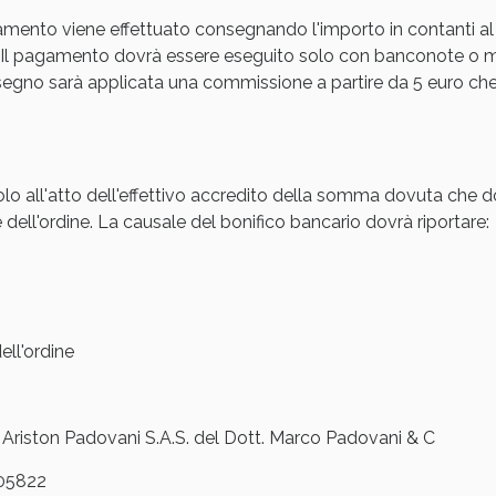
amento viene effettuato consegnando l'importo in contanti al
Sconto fino al 55% disponibile oggi!
Il pagamento dovrà essere eseguito solo con banconote o mon
gno sarà applicata una commissione a partire da 5 euro che s
olo all'atto dell'effettivo accredito della somma dovuta che d
 dell'ordine. La causale del bonifico bancario dovrà riportare:
ll'ordine
ie Urinarie e Prostata: Sconti fino al 45% ogg
iston Padovani S.A.S. del Dott. Marco Padovani & C
05822