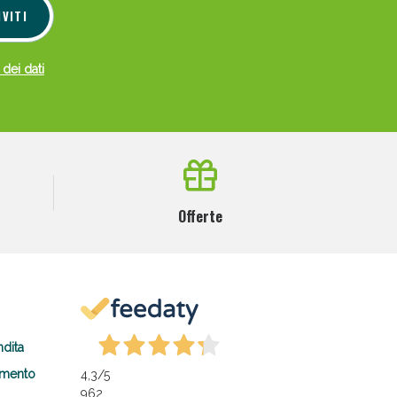
IVITI
 dei dati
Offerte
ndita
amento
4,3
/5
962