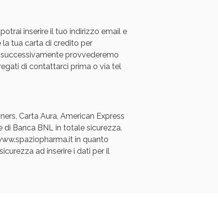
rai inserire il tuo indirizzo email e
 la tua carta di credito per
a e successivamente provvederemo
regati di contattarci prima o via tel
oggi!
Diners, Carta Aura, American Express
e di Banca BNL in totale sicurezza.
a www.spaziopharma.it in quanto
icurezza ad inserire i dati per il