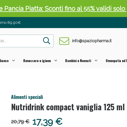
ni e Multivitaminici: oggi Sconto extra fino al
inimo 89,90€
info@spaziopharma.it
 banco
Benessere e igiene
Bambini e Neonati
Omeopatia ed E
cellulite e Fanghi: Sconto fino al 40% valido 
Alimenti speciali
Nutridrink compact vaniglia 125 ml 
17,39 €
20,79 €