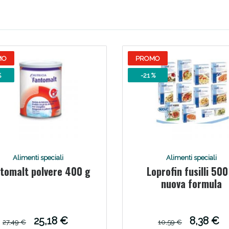
Scopri le offerte di Oggi
MO
PROMO
%
-21 %
Alimenti speciali
Alimenti speciali
tomalt polvere 400 g
Loprofin fusilli 500
nuova formula
25,18 €
8,38 €
27,49 €
10,59 €