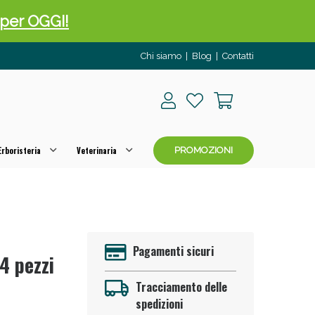
 50%!
Chi siamo
|
Blog
|
Contatti
rboristeria
Veterinaria
PROMOZIONI
oggi!
Pagamenti sicuri
4 pezzi
Tracciamento delle
spedizioni