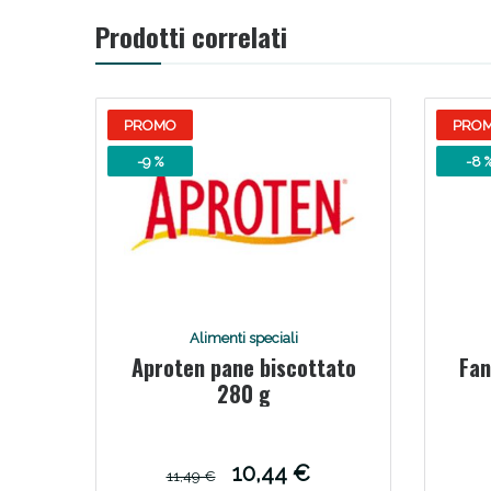
Prodotti correlati
PROMO
PRO
-9 %
-8 
Alimenti speciali
Aproten pane biscottato
Fan
280 g
10,44 €
11,49 €