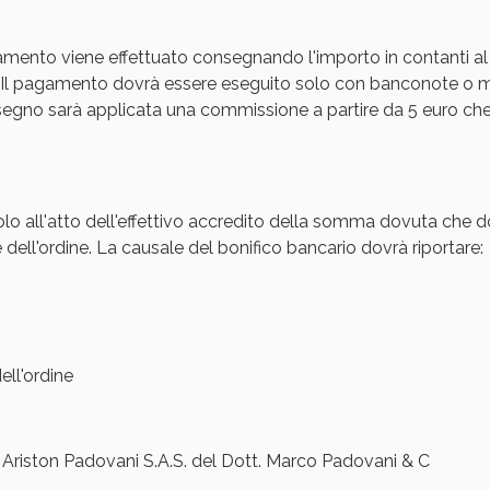
cellulite e Fanghi: Sconto fino al 40% valido 
amento viene effettuato consegnando l'importo in contanti al
Il pagamento dovrà essere eseguito solo con banconote o mon
gno sarà applicata una commissione a partire da 5 euro che s
olo all'atto dell'effettivo accredito della somma dovuta che d
 dell'ordine. La causale del bonifico bancario dovrà riportare:
cellulite e Fanghi: Sconto fino al 40% valido 
ll'ordine
iston Padovani S.A.S. del Dott. Marco Padovani & C