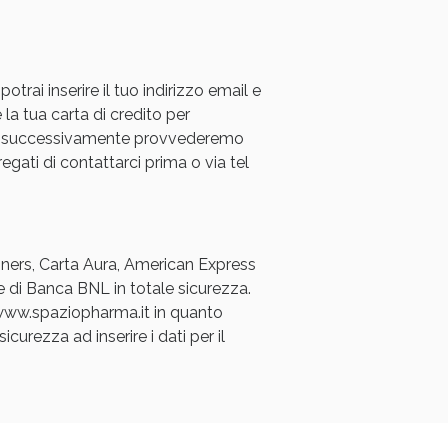
rai inserire il tuo indirizzo email e
 la tua carta di credito per
a e successivamente provvederemo
regati di contattarci prima o via tel
Diners, Carta Aura, American Express
e di Banca BNL in totale sicurezza.
a www.spaziopharma.it in quanto
icurezza ad inserire i dati per il