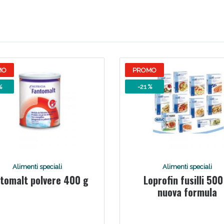
ie Urinarie e Prostata: Sconti fino al 45% ogg
MO
PROMO
%
-21 %
ssere Intestinale: Sconto fino al 55% valido 
Alimenti speciali
Alimenti speciali
tomalt polvere 400 g
Loprofin fusilli 500
nuova formula