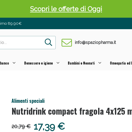
Scopri le offerte di Oggi
inimo 89,90€
info@spaziopharma.it
 banco
Benessere e igiene
Bambini e Neonati
Omeopatia ed E
 Pancia Piatta: Sconti fino al 55% validi sol
Alimenti speciali
Nutridrink compact fragola 4x125 
17,39 €
20,79 €