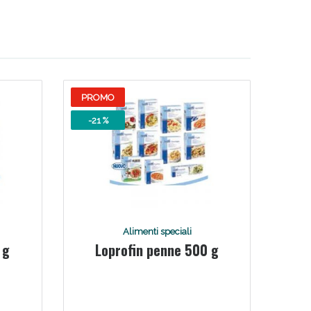
i!
PROMO
-21 %
oggi!
Alimenti speciali
 g
Loprofin penne 500 g