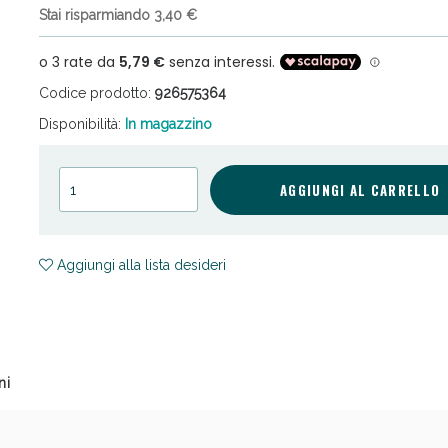
Stai risparmiando 3,40 €
Codice prodotto:
926575364
Disponibilità:
In magazzino
ni e Multivitaminici: oggi Sconto extra fino al
AGGIUNGI AL CARRELLO
Aggiungi alla lista desideri
ni