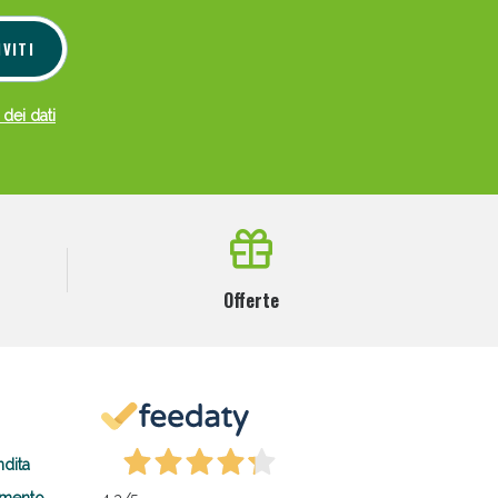
IVITI
 dei dati
Offerte
ndita
amento