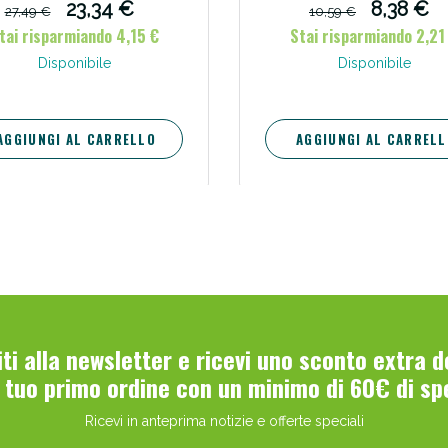
23,34 €
8,38 €
27,49 €
10,59 €
tai risparmiando 4,15 €
Stai risparmiando 2,21
Disponibile
Disponibile
AGGIUNGI AL CARRELLO
AGGIUNGI AL CARRELL
Scopri le offerte di Oggi
viti alla newsletter e ricevi uno sconto extra 
l tuo primo ordine con un minimo di 60€ di sp
Ricevi in anteprima notizie e offerte speciali