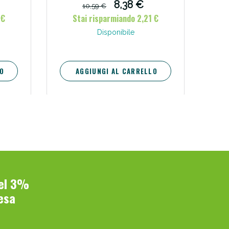
8,38 €
10,59 €
 €
Stai risparmiando 2,21 €
Disponibile
O
AGGIUNGI AL CARRELLO
del 3%
esa