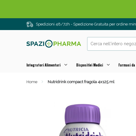
Spedizioni 48/72h - Spedizione Gratuita per ordine m
Integratori Alimentari
Dispositivi Medici
Farmaci da
Home
Nutridrink compact fragola 4x125 ml
Drenanti e