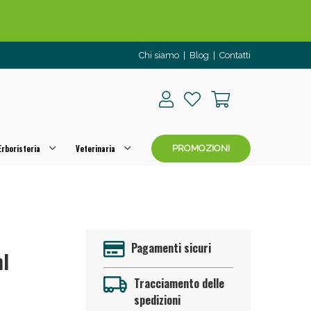
Chi siamo
|
Blog
|
Contatti
rboristeria
Veterinaria
PROMOZIONI
o per OGGI!
Pagamenti sicuri
ml
Tracciamento delle
spedizioni