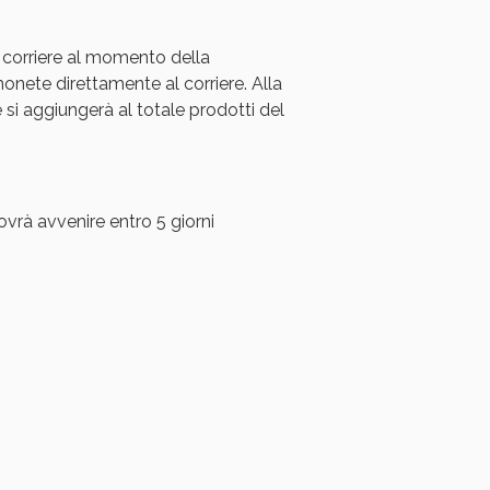
oggi!
 corriere al momento della
ete direttamente al corriere. Alla
i aggiungerà al totale prodotti del
ovrà avvenire entro 5 giorni
oggi!