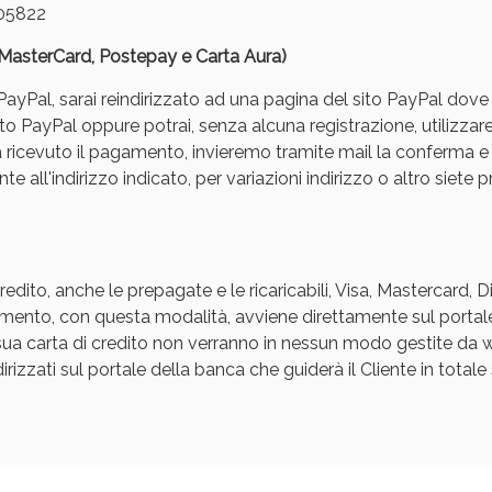
05822
, MasterCard, Postepay e Carta Aura)
yPal, sarai reindirizzato ad una pagina del sito PayPal dove pot
to PayPal oppure potrai, senza alcuna registrazione, utilizzare
a ricevuto il pagamento, invieremo tramite mail la conferm
e all'indirizzo indicato, per variazioni indirizzo o altro siete p
Sconto fino al 55% disponibile oggi!
edito, anche le prepagate e le ricaricabili, Visa, Mastercard, 
agamento, con questa modalità, avviene direttamente sul portal
a sua carta di credito non verranno in nessun modo gestite d
rizzati sul portale della banca che guiderà il Cliente in totale s