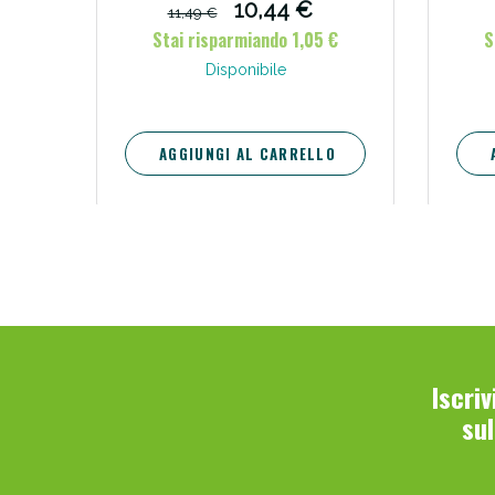
10,44 €
11,49 €
Stai risparmiando 1,05 €
S
Disponibile
AGGIUNGI AL CARRELLO
Iscri
su