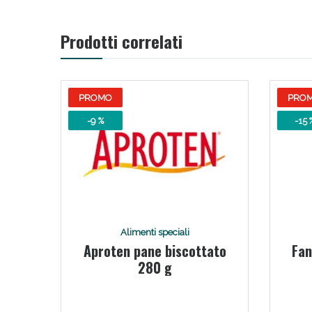
V
Prodotti correlati
PROMO
PRO
-9 %
-15 
Bene
Alimenti speciali
Aproten pane biscottato
Fan
280 g