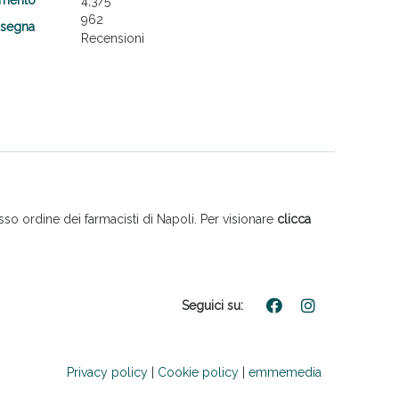
4,3
/5
962
nsegna
Recensioni
so ordine dei farmacisti di Napoli. Per visionare
clicca
Seguici su:
Privacy policy
|
Cookie policy
|
emmemedia