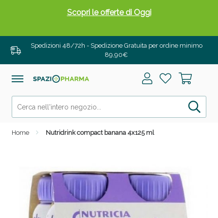
Scopri le offerte di Oggi
Spedizioni 48/72h - Spedizione Gratuita per ordine minimo
89,90€
Home
Nutridrink compact banana 4x125 ml
Drenanti e Pancia Piatta: Sconti fino al 55% validi
solo per OGGI!