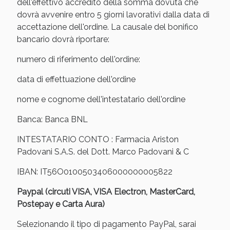
Sconto fino al 55% disponibile oggi!
dell'effettivo accredito della somma dovuta che
dovrà avvenire entro 5 giorni lavorativi dalla data di
accettazione dell'ordine. La causale del bonifico
bancario dovrà riportare:
numero di riferimento dell'ordine:
data di effettuazione dell'ordine
nome e cognome dell'intestatario dell'ordine
Banca: Banca BNL
INTESTATARIO CONTO : Farmacia Ariston
Padovani S.A.S. del Dott. Marco Padovani & C
IBAN: IT56O0100503406000000005822
Vie Urinarie e Prostata: Sconti fino al 45% oggi!
Paypal (circuti VISA, VISA Electron, MasterCard,
Postepay e Carta Aura)
Selezionando il tipo di pagamento PayPal, sarai