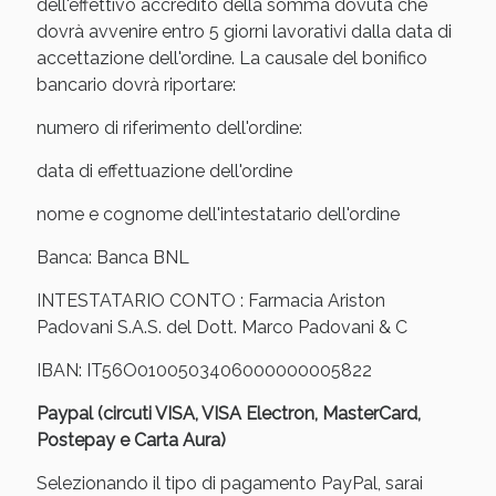
Vie Urinarie e Prostata: Sconti fino al 45% oggi!
dell'effettivo accredito della somma dovuta che
dovrà avvenire entro 5 giorni lavorativi dalla data di
accettazione dell'ordine. La causale del bonifico
bancario dovrà riportare:
numero di riferimento dell'ordine:
data di effettuazione dell'ordine
nome e cognome dell'intestatario dell'ordine
Banca: Banca BNL
INTESTATARIO CONTO : Farmacia Ariston
Padovani S.A.S. del Dott. Marco Padovani & C
IBAN: IT56O0100503406000000005822
Benessere Intestinale: Sconto fino al 55% valido
oggi!
Paypal (circuti VISA, VISA Electron, MasterCard,
Postepay e Carta Aura)
Selezionando il tipo di pagamento PayPal, sarai