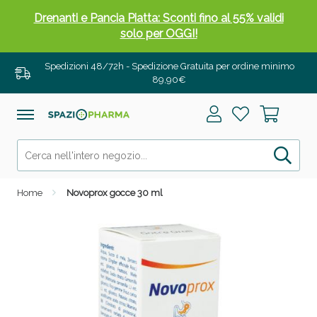
Drenanti e Pancia Piatta: Sconti fino al 55% validi
solo per OGGI!
Spedizioni 48/72h - Spedizione Gratuita per ordine minimo
89,90€
Home
Novoprox gocce 30 ml
Salini e Multivitaminici: oggi Sconto extra fino al
50%!