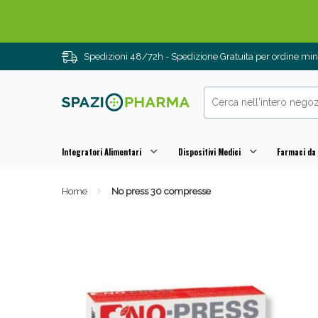
Spedizioni 48/72h - Spedizione Gratuita per ordine m
Integratori Alimentari
Dispositivi Medici
Farmaci da
Home
No press 30 compresse
Drenanti e