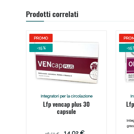
Prodotti correlati
PROMO
PRO
-15 %
-15 
Integratori per la circolazione
In
Lfp vencap plus 30
Lf
capsule
Inte
gras
dal
14,02 €
16,50 €