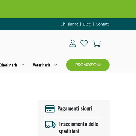
Chi siamo
|
Blog
|
Contatti
rboristeria
Veterinaria
PROMOZIONI
o per OGGI!
Pagamenti sicuri
Tracciamento delle
spedizioni