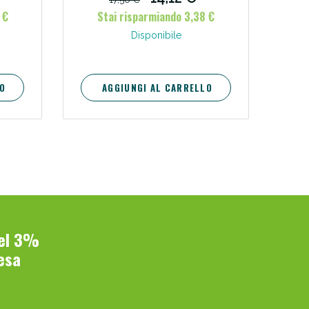
 €
Stai risparmiando 3,38 €
i!
Disponibile
O
AGGIUNGI AL CARRELLO
oggi!
del 3%
esa