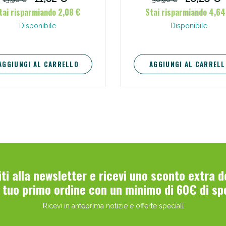
glutine
glutine.
tai risparmiando 2,08 €
Stai risparmiando 4,64
ie Urinarie e Prostata: Sconti fino al 45% ogg
Disponibile
Disponibile
AGGIUNGI AL CARRELLO
AGGIUNGI AL CARRELL
ssere Intestinale: Sconto fino al 55% valido 
viti alla newsletter e ricevi uno sconto extra 
l tuo primo ordine con un minimo di 60€ di sp
Ricevi in anteprima notizie e offerte speciali