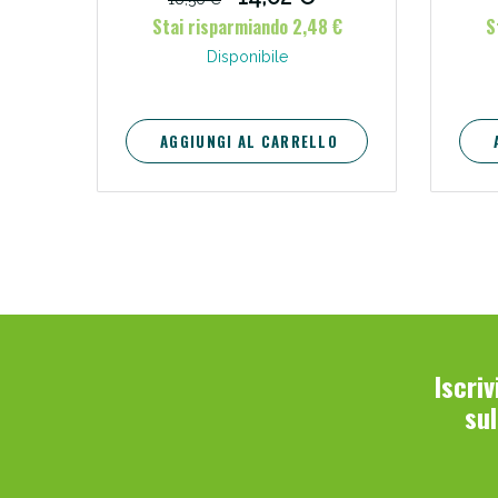
Stai risparmiando 2,48 €
S
V
Disponibile
AGGIUNGI AL CARRELLO
Bene
Iscri
su