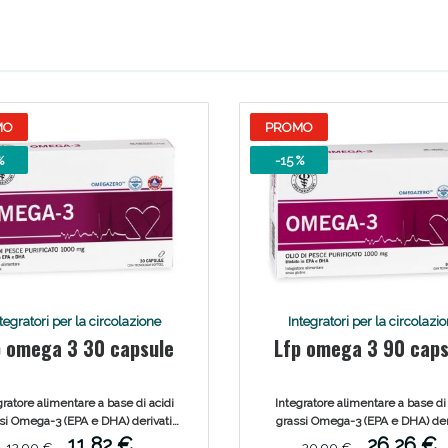
MO
PROMO
%
-15 %
Sconto fino al 55% disponibile oggi!
tegratori per la circolazione
Integratori per la circolazi
p omega 3 30 capsule
Lfp omega 3 90 caps
gratore alimentare a base di acidi
Integratore alimentare a base di 
si Omega-3 (EPA e DHA) derivati
grassi Omega-3 (EPA e DHA) der
l’Olio di pesce purificato. Senza
dall’Olio di pesce purificato. S
11,82 €
26,26 €
13,90 €
30,90 €