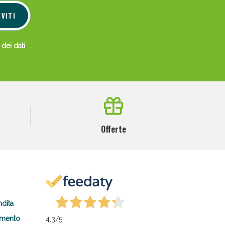
IVITI
 dei dati
Offerte
ndita
amento
4,3
/5