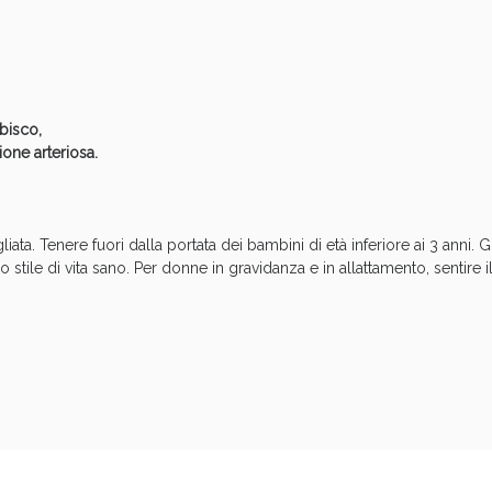
cellulite e Fanghi: Sconto fino al 40% valido 
Ibisco,
ione arteriosa.
ta. Tenere fuori dalla portata dei bambini di età inferiore ai 3 anni. Gl
no stile di vita sano. Per donne in gravidanza e in allattamento, sentire
cellulite e Fanghi: Sconto fino al 40% valido 