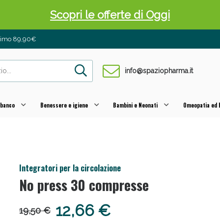
Scopri le offerte di Oggi
inimo 89,90€
info@spaziopharma.it
 banco
Benessere e igiene
Bambini e Neonati
Omeopatia ed E
 Pancia Piatta: Sconti fino al 55% validi sol
Integratori per la circolazione
No press 30 compresse
12,66 €
19,50 €