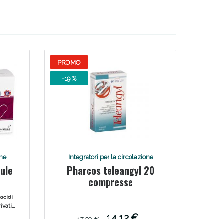
PROMO
-19 %
one
Integratori per la circolazione
ule
Pharcos teleangyl 20
compresse
acidi
ivati
enza
14,12 €
17,50 €