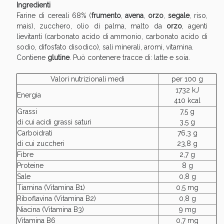
Sconto fino al 55% disponibile oggi!
Ingredienti
Farine di cereali 68% (
frumento
,
avena
,
orzo
,
segale
, riso,
mais), zucchero, olio di palma, malto da
orzo
, agenti
lievitanti (carbonato acido di ammonio, carbonato acido di
sodio, difosfato disodico), sali minerali, aromi, vitamina.
Contiene
glutine
. Può contenere tracce di: latte e soia.
Valori nutrizionali medi
per 100 g
1732 kJ
Energia
410 kcal
Grassi
7,5 g
di cui acidi grassi saturi
3,5 g
Carboidrati
76,3 g
di cui zuccheri
23,8 g
Fibre
2,7 g
Proteine
8 g
Sale
0,8 g
Vie Urinarie e Prostata: Sconti fino al 45% oggi!
Tiamina (Vitamina B1)
0,5 mg
Riboflavina (Vitamina B2)
0,8 g
Niacina (Vitamina B3)
9 mg
Vitamina B6
0,7 mg