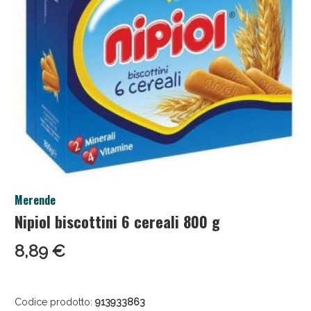
Salini e Multivitaminici: oggi Sconto extra fino al
Merende
50%!
Nipiol biscottini 6 cereali 800 g
8,89 €
Codice prodotto:
913933863