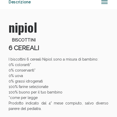
Descrizione
nipiol
Anticellulite e Fanghi: Sconto fino al 40% valido
oggi!
BISCOTTINI
6 CEREALI
I biscottini 6 cereali Nipiol sono a misura di bambino:
0% coloranti*
0% conservanti*
0% uova
0% grassi idrogenati
100% farine selezionate
100% buono per il tuo bambino
*come per legge
Prodotto indicato dal 4° mese compiuto, salvo diverso
parere del pediatra.