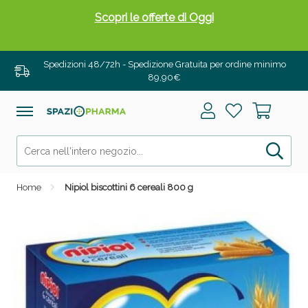
Scopri le offerte di Oggi
Spedizioni 48/72h - Spedizione Gratuita per ordine minimo
89,90€
Home
Nipiol biscottini 6 cereali 800 g
Drenanti e Pancia Piatta: Sconti fino al 55% validi
solo per OGGI!