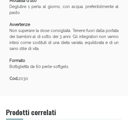
Modalità d'uso
Sconto fino al 55% disponibile oggi!
Deglutire 1 perla al giorno, con acqua, preferibilmente al
pasto.
Avvertenze
Non superare la dose consigliata. Tenere fuori dalla portata
dei bambini al di sotto dei 3 anni. Gli integratori non vanno
intesi come sostituti di una dieta variata, equilibrata e di un
sano stile di vita.
Formato
Bottiglietta da 60 perle-softgels.
Cod.
2030
Vie Urinarie e Prostata: Sconti fino al 45% oggi!
Prodotti correlati