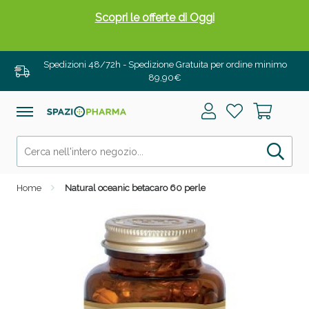
Scopri le offerte di Oggi
Spedizioni 48/72h - Spedizione Gratuita per ordine minimo
89,90€
Home
Natural oceanic betacaro 60 perle
Drenanti e Pancia Piatta: Sconti fino al 55% validi
solo per OGGI!