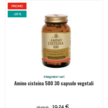
PROMO
-26 %
Benessere Intestinale: Sconto fino al 55% valido
oggi!
Integratori vari
Amino cisteina 500 30 capsule vegetali
19,24 €
26,00 €