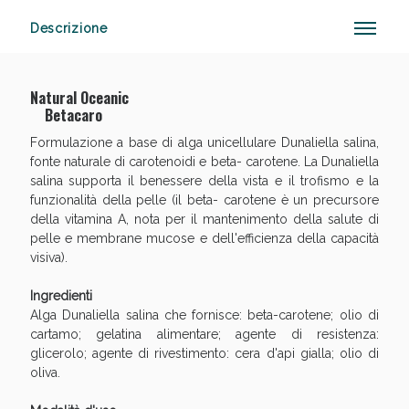
Descrizione
Anticellulite e Fanghi: Sconto fino al 40% valido
Natural Oceanic
oggi!
Betacaro
Formulazione a base di alga unicellulare Dunaliella salina,
fonte naturale di carotenoidi e beta- carotene. La Dunaliella
salina supporta il benessere della vista e il trofismo e la
funzionalità della pelle (il beta- carotene è un precursore
della vitamina A, nota per il mantenimento della salute di
pelle e membrane mucose e dell'efficienza della capacità
visiva).
Ingredienti
Alga Dunaliella salina che fornisce: beta-carotene; olio di
cartamo; gelatina alimentare; agente di resistenza:
glicerolo; agente di rivestimento: cera d'api gialla; olio di
oliva.