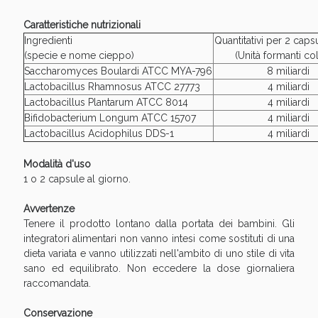
Caratteristiche nutrizionali
Ingredienti
Quantitativi per 2 caps
(specie e nome cieppo)
(Unità formanti co
Saccharomyces Boulardi ATCC MYA-796
8 miliardi
Lactobacillus Rhamnosus ATCC 27773
4 miliardi
Lactobacillus Plantarum ATCC 8014
4 miliardi
Bifidobacterium Longum ATCC 15707
4 miliardi
Scopri le offerte di Oggi
Lactobacillus Acidophilus DDS-1
4 miliardi
Modalità d'uso
1 o 2 capsule al giorno.
Avvertenze
Tenere il prodotto lontano dalla portata dei bambini. Gli
integratori alimentari non vanno intesi come sostituti di una
dieta variata e vanno utilizzati nell'ambito di uno stile di vita
sano ed equilibrato. Non eccedere la dose giornaliera
raccomandata.
Conservazione