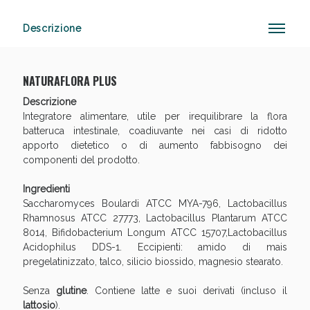
Descrizione
NATURAFLORA PLUS
Vie Urinarie e Prostata: Sconti fino al 45% oggi!
Descrizione
Integratore alimentare, utile per irequilibrare la flora
batteruca intestinale, coadiuvante nei casi di ridotto
apporto dietetico o di aumento fabbisogno dei
componenti del prodotto.
Ingredienti
Saccharomyces Boulardi ATCC MYA-796, Lactobacillus
Rhamnosus ATCC 27773, Lactobacillus Plantarum ATCC
8014, Bifidobacterium Longum ATCC 15707,Lactobacillus
Acidophilus DDS-1. Eccipienti: amido di mais
pregelatinizzato, talco, silicio biossido, magnesio stearato.
Benessere Intestinale: Sconto fino al 55% valido oggi
Senza
glutine
. Contiene latte e suoi derivati (incluso il
lattosio
).