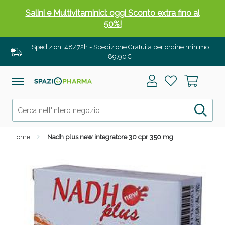
Salini e Multivitaminici: oggi Sconto extra fino al
50%!
Spedizioni 48/72h - Spedizione Gratuita per ordine minimo
89,90€
Home
Nadh plus new integratore 30 cpr 350 mg
Anticellulite e Fanghi: Sconto fino al 40% valido
oggi!