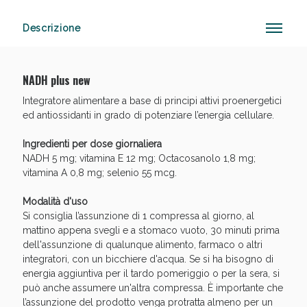
Descrizione
Vie Urinarie e Prostata: Sconti fino al 45% oggi!
NADH plus new
Integratore alimentare a base di principi attivi proenergetici
ed antiossidanti in grado di potenziare l’energia cellulare.
Ingredienti per dose giornaliera
NADH 5 mg; vitamina E 12 mg; Octacosanolo 1,8 mg;
vitamina A 0,8 mg; selenio 55 mcg.
Modalità d'uso
Si consiglia l’assunzione di 1 compressa al giorno, al
mattino appena svegli e a stomaco vuoto, 30 minuti prima
dell'assunzione di qualunque alimento, farmaco o altri
integratori, con un bicchiere d'acqua. Se si ha bisogno di
energia aggiuntiva per il tardo pomeriggio o per la sera, si
può anche assumere un'altra compressa. È importante che
Benessere Intestinale: Sconto fino al 55% valido
l’assunzione del prodotto venga protratta almeno per un