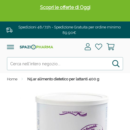
Spedizioni 48/72h - Spedizione Gratuita per ordine minimo
89,90€
Drenanti e Pancia Piatta: Sconti fino al 55% validi
solo per OGGI!
Home
N5 ar alimento dietetico per lattanti 400 g