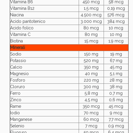
Vitamina B6
450 mcg
58 mcg
Vitamina B12
1,5 mcg
0,19 mcg
Niacina
4.500 mcg
576 mcg
Acido pantotenico
3.000 mcg
384 mcg
Acido folico
80 mcg
10 mcg
Vitamina C
80 mg
10 mg
Biotina
15 mcg
1,9 mcg
Minerali
Sodio
150 mg
19 mg
Potassio
520 mg
67 mg
Calcio
350 mg
45 mg
Magnesio
40 mg
5,1 mg
Fosforo
220 mg
28 mg
Cloruro
300 mg
38 mg
Ferro
5,8 mg
0,7 mg
Zinco
4,5 mg
0,6 mg
Rame
350 mcg
45 mcg
Iodio
70 mcg
9 mcg
Manganese
60 mcg
7,7 mcg
Selenio
7 mcg
0,9 mcg
Fluoruro
50 mcg
6,4 mcg