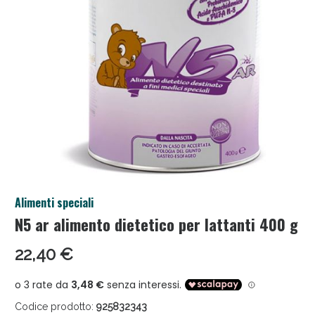
Salini e Multivitaminici: oggi Sconto extra fino al
50%!
Alimenti speciali
N5 ar alimento dietetico per lattanti 400 g
22,40 €
Anticellulite e Fanghi: Sconto fino al 40% valido
oggi!
Codice prodotto:
925832343