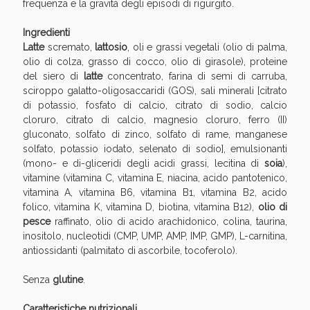
frequenza e la gravità degli episodi di rigurgito.
Ingredienti
Latte
scremato,
lattosio
, oli e grassi vegetali (olio di palma,
olio di colza, grasso di cocco, olio di girasole), proteine
del siero di
latte
concentrato, farina di semi di carruba,
Vie Urinarie e Prostata: Sconti fino al 45% oggi!
sciroppo galatto-oligosaccaridi (GOS), sali minerali [citrato
di potassio, fosfato di calcio, citrato di sodio, calcio
cloruro, citrato di calcio, magnesio cloruro, ferro (II)
gluconato, solfato di zinco, solfato di rame, manganese
solfato, potassio iodato, selenato di sodio], emulsionanti
(mono- e di-gliceridi degli acidi grassi, lecitina di
soia
),
vitamine (vitamina C, vitamina E, niacina, acido pantotenico,
vitamina A, vitamina B6, vitamina B1, vitamina B2, acido
folico, vitamina K, vitamina D, biotina, vitamina B12),
olio di
pesce
raffinato, olio di acido arachidonico, colina, taurina,
inositolo, nucleotidi (CMP, UMP, AMP, IMP, GMP), L-carnitina,
antiossidanti (palmitato di ascorbile, tocoferolo).
Senza
glutine
.
Caratteristiche nutrizionali