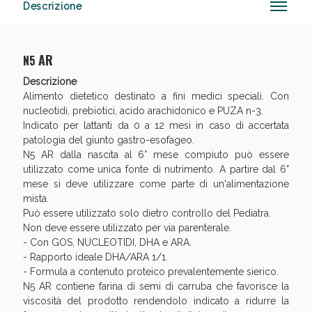
Descrizione
AR
N5
Descrizione
Alimento dietetico destinato a fini medici speciali. Con
nucleotidi, prebiotici, acido arachidonico e PUZA n-3.
Indicato per lattanti da 0 a 12 mesi in caso di accertata
patologia del giunto gastro-esofageo.
Sconto fino al 55% disponibile oggi!
N5 AR dalla nascita al 6° mese compiuto può essere
utilizzato come unica fonte di nutrimento. A partire dal 6°
mese si deve utilizzare come parte di un'alimentazione
mista.
Può essere utilizzato solo dietro controllo del Pediatra.
Non deve essere utilizzato per via parenterale.
- Con GOS, NUCLEOTIDI, DHA e ARA.
- Rapporto ideale DHA/ARA 1/1.
- Formula a contenuto proteico prevalentemente sierico.
N5 AR contiene farina di semi di carruba che favorisce la
viscosità del prodotto rendendolo indicato a ridurre la