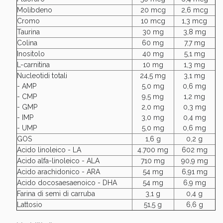
Molibdeno
20 mcg
2,6 mcg
Cromo
10 mcg
1,3 mcg
Taurina
30 mg
3,8 mg
Colina
60 mg
7,7 mg
Inositolo
40 mg
5,1 mg
L-carnitina
10 mg
1,3 mg
Nucleotidi totali
24,5 mg
3,1 mg
- AMP
5,0 mg
0,6 mg
- CMP
9,5 mg
1,2 mg
- GMP
2,0 mg
0,3 mg
- IMP
3,0 mg
0,4 mg
- UMP
5,0 mg
0,6 mg
GOS
1,6 g
0,2 g
Acido linoleico - LA
4.700 mg
602 mg
Acido alfa-linoleico - ALA
710 mg
90,9 mg
Acido arachidonico - ARA
54 mg
6,91 mg
Acido docosaesaenoico - DHA
54 mg
6,9 mg
Farina di semi di carruba
3,1 g
0,4 g
Lattosio
51,5 g
6,6 g