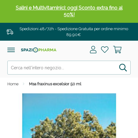
Salini e Multivitaminici: oggi Sconto extra fino al
50%!
Spedizioni 48/72h - Spedizione Gratuita per ordine minimo
89,90€
Home
Msa fraxinus excelsior 50 ml
Anticellulite e Fanghi: Sconto fino al 40% valido
oggi!