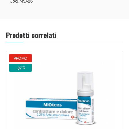
Cod.
MSA26
oggi!
Prodotti correlati
PROMO
-37 %
Scopri le offerte di Oggi