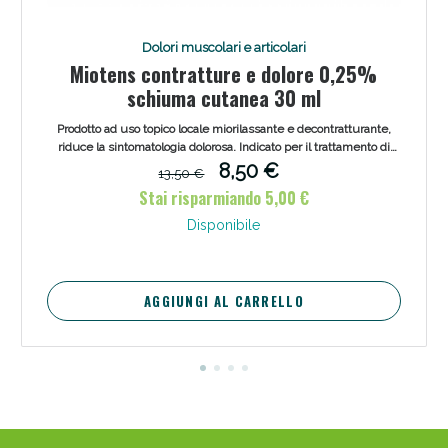
Dolori muscolari e articolari
Miotens contratture e dolore 0,25%
schiuma cutanea 30 ml
Prodotto ad uso topico locale miorilassante e decontratturante,
riduce la sintomatologia dolorosa. Indicato per il trattamento di
lombo-sciatalgie (mal di schiena), dolore e contrattura a carico di
8,50 €
13,50 €
collo, spalla e arti superiori (nervralgie cervico-brachiali) , torcicolli
Stai risparmiando 5,00 €
ostinati, sindromi dolorose post-traumatiche e post-operatorie.
Disponibile
AGGIUNGI AL CARRELLO