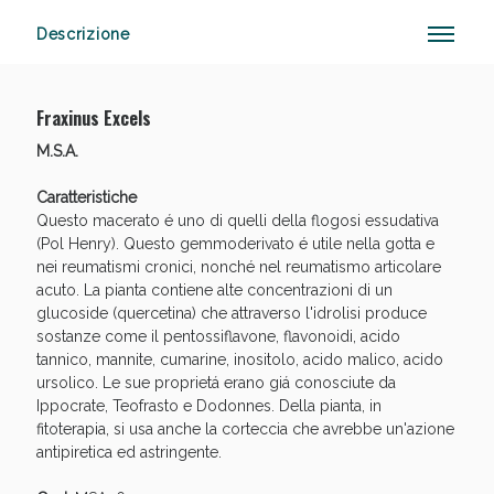
Descrizione
Vie Urinarie e Prostata: Sconti fino al 45% oggi!
Fraxinus Excels
M.S.A.
Caratteristiche
Questo macerato é uno di quelli della flogosi essudativa
(Pol Henry). Questo gemmoderivato é utile nella gotta e
nei reumatismi cronici, nonché nel reumatismo articolare
acuto. La pianta contiene alte concentrazioni di un
glucoside (quercetina) che attraverso l'idrolisi produce
sostanze come il pentossiflavone, flavonoidi, acido
tannico, mannite, cumarine, inositolo, acido malico, acido
ursolico. Le sue proprietá erano giá conosciute da
Ippocrate, Teofrasto e Dodonnes. Della pianta, in
fitoterapia, si usa anche la corteccia che avrebbe un'azione
antipiretica ed astringente.
Benessere Intestinale: Sconto fino al 55% valido