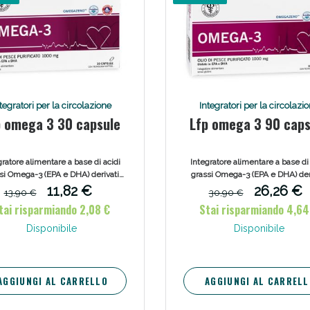
tegratori per la circolazione
Integratori per la circolazi
p omega 3 30 capsule
Lfp omega 3 90 caps
gratore alimentare a base di acidi
Integratore alimentare a base di 
si Omega-3 (EPA e DHA) derivati
grassi Omega-3 (EPA e DHA) der
l’Olio di pesce purificato. Senza
dall’Olio di pesce purificato. S
11,82 €
26,26 €
13,90 €
30,90 €
glutine
glutine.
tai risparmiando 2,08 €
Stai risparmiando 4,64
Disponibile
Disponibile
AGGIUNGI AL CARRELLO
AGGIUNGI AL CARRELL