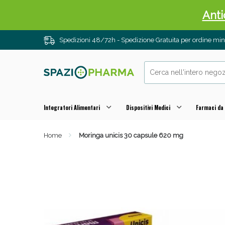
Anti
Spedizioni 48/72h - Spedizione Gratuita per ordine m
Integratori Alimentari
Dispositivi Medici
Farmaci da
Home
Moringa unicis 30 capsule 620 mg
Anti