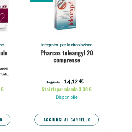
one
Integratori per la circolazione
ule
Pharcos teleangyl 20
compresse
acidi
ivati
enza
14,12 €
17,50 €
 €
Stai risparmiando 3,38 €
Disponibile
O
AGGIUNGI AL CARRELLO