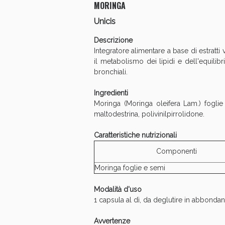
MORINGA
V
Unicis
Descrizione
Integratore alimentare a base di estratt
il metabolismo dei lipidi e dell'equilib
bronchiali.
Ingredienti
Moringa (Moringa oleifera Lam.) foglie e
maltodestrina, polivinilpirrolidone.
Caratteristiche nutrizionali
Componenti
Bene
Moringa foglie e semi
Modalità d'uso
1 capsula al dì, da deglutire in abbonda
Avvertenze