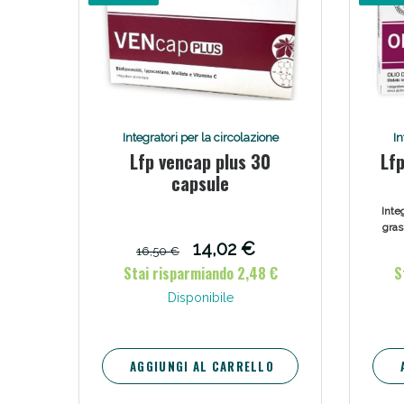
Integratori per la circolazione
In
Lfp vencap plus 30
Lf
capsule
Inte
gras
dal
14,02 €
16,50 €
Stai risparmiando 2,48 €
S
Disponibile
AGGIUNGI AL CARRELLO