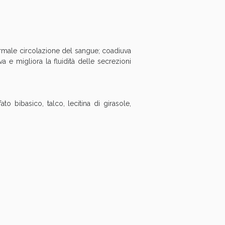
i!
normale circolazione del sangue; coadiuva
a e migliora la fluidità delle secrezioni
to bibasico, talco, lecitina di girasole,
oggi!