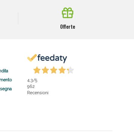
Offerte
ndita
amento
4,3
/5
962
nsegna
Recensioni