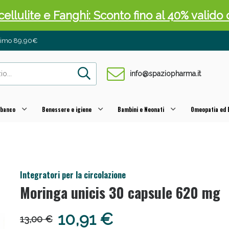
cellulite e Fanghi: Sconto fino al 40% valido 
inimo 89,90€
info@spaziopharma.it
 banco
Benessere e igiene
Bambini e Neonati
Omeopatia ed E
cellulite e Fanghi: Sconto fino al 40% valido 
Integratori per la circolazione
Moringa unicis 30 capsule 620 mg
10,91 €
13,00 €