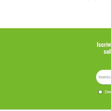
Iscri
su
Desi