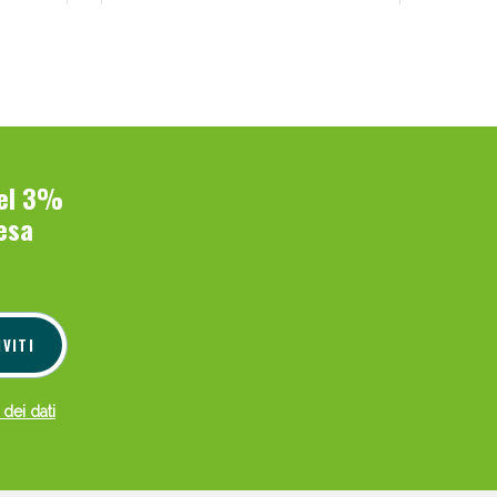
del 3%
esa
IVITI
 dei dati