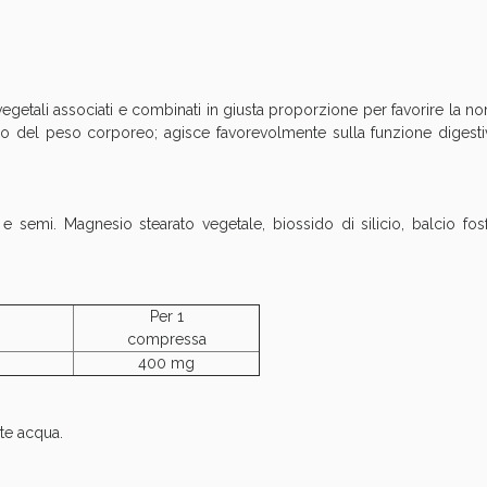
ie Urinarie e Prostata: Sconti fino al 45% ogg
i vegetali associati e combinati in giusta proporzione per favorire la 
rio del peso corporeo; agisce favorevolmente sulla funzione digestiv
 semi. Magnesio stearato vegetale, biossido di silicio, balcio fosfa
Per 1
compressa
ssere Intestinale: Sconto fino al 55% valido 
400 mg
nte acqua.