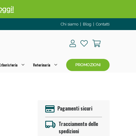
oggi!
Chi siamo
|
Blog
|
Contatti
rboristeria
Veterinaria
PROMOZIONI
oggi!
Pagamenti sicuri
Tracciamento delle
spedizioni