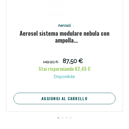
Aerosol
Aerosol sistema modulare nebula con
ampolla
Scopri le offerte di Oggi
m2000+maschera+rinowash+maschera
pediatrica
87,50 €
149,95 €
Stai risparmiando 62,45 €
Disponibile
AGGIUNGI AL CARRELLO