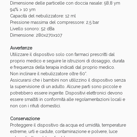
Sconto fino al 55% disponibile oggi!
Dimensione delle particelle con doccia nasale: 58,8 ym
94% > 10 ym
Capacità del nebulizzatore: 12 ml
Pressione massima del compressore: 2,5 bar
Livello sonoro: 52 dBa
Dimensione: 280x270x107
Avvertenze
Utilizzare il dispositivo solo con farmaci prescritti dal
proprio medico e seguire le istruzioni di dosaggio, durata
e frequenza della terapia indicati dal proprio medico.
Non inclinare il nebulizzatore oltre 60°.
Assicurarsi che i bambini non utilizzino il dispositivo senza
la supervisione di un adulto. Alcune parti sono piccole e
potrebbero essere ingerite. Dispositivi elettronici devono
essere smaltiti in conformità alle regolamentazioni locali e
non con i rifiuti domestici.
Vie Urinarie e Prostata: Sconti fino al 45% oggi!
Conservazione
Proteggere il dispositivo da acqua ed umidità, temperature
estreme, urti e cadute, contaminazione e polvere, luce