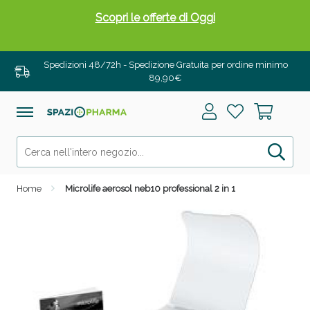
Scopri le offerte di Oggi
Spedizioni 48/72h - Spedizione Gratuita per ordine minimo
89,90€
Home
Microlife aerosol neb10 professional 2 in 1
Drenanti e Pancia Piatta: Sconti fino al 55% validi
solo per OGGI!