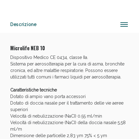
Descrizione
Anticellulite e Fanghi: Sconto fino al 40% valido
oggi!
Microlife NEB 10
Dispositivo Medico CE 0434, classe IIa.
Sistema per aerosolterapia per la cura di asma, bronchite
cronica, ed altre malattie respiratorie. Possono essere
utilizzati tutti comuni i farmaci liquidi per aerosolterapia.
Caratteristiche tecniche
Dotato di ampio vano porta accessori
Dotato di doccia nasale per il trattamento delle vie aeree
superiori
Velocità di nebulizzazione (NaCI) 0.55 ml/min
Velocità di nebulizzazione (NaCI) della doccia nasale 5,58
ml/m
Dimensione delle particelle 2,83 ym 75% < 5 ym