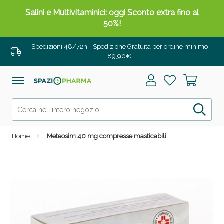
Salini e Multivitaminici: oggi Sconto extra fino al
50%!
Spedizioni 48/72h - Spedizione Gratuita per ordine minimo
89,90€
Home
Meteosim 40 mg compresse masticabili
Anticellulite e Fanghi: Sconto fino al 40% valido
oggi!