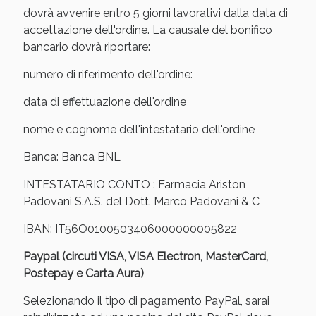
Vie Urinarie e Prostata: Sconti fino al 45% oggi!
dovrà avvenire entro 5 giorni lavorativi dalla data di
accettazione dell'ordine. La causale del bonifico
bancario dovrà riportare:
numero di riferimento dell'ordine:
data di effettuazione dell'ordine
nome e cognome dell'intestatario dell'ordine
Banca: Banca BNL
INTESTATARIO CONTO : Farmacia Ariston
Padovani S.A.S. del Dott. Marco Padovani & C
IBAN: IT56O0100503406000000005822
Benessere Intestinale: Sconto fino al 55% valido
Paypal (circuti VISA, VISA Electron, MasterCard,
oggi!
Postepay e Carta Aura)
Selezionando il tipo di pagamento PayPal, sarai