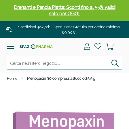
Drenanti e Pancia Piatta: Sconti fino al 55% validi
solo per OGGI!
Spedizioni 48/72h - Spedizione Gratuita per ordine minimo
89,90€
Home
Menopaxin 30 compress astuccio 25,5 g
Salini e Multivitaminici: oggi Sconto extra fino al
50%!