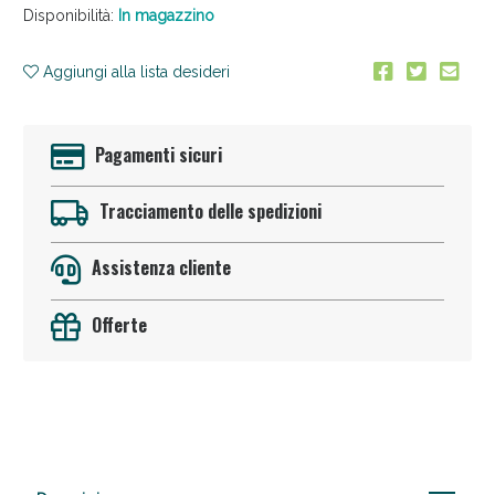
Disponibilità:
In magazzino
Aggiungi alla lista desideri
Pagamenti sicuri
Anticellulite e Fanghi: Sconto fino al 40% valido
Tracciamento delle spedizioni
oggi!
Assistenza cliente
Offerte