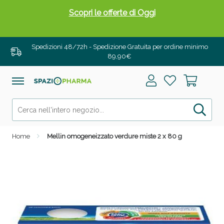
Scopri le offerte di Oggi
Spedizioni 48/72h - Spedizione Gratuita per ordine minimo
89,90€
Home
Mellin omogeneizzato verdure miste 2 x 80 g
Drenanti e Pancia Piatta: Sconti fino al 55% validi
solo per OGGI!