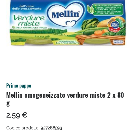
Salini e Multivitaminici: oggi Sconto extra fino al
Prime pappe
50%!
Mellin omogeneizzato verdure miste 2 x 80
g
2,59 €
Codice prodotto:
927288593