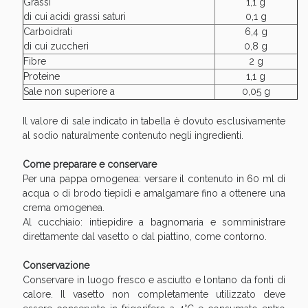
Sconto fino al 55% disponibile oggi!
Grassi
1,1 g
di cui acidi grassi saturi
0,1 g
Carboidrati
6,4 g
di cui zuccheri
0,8 g
Fibre
2 g
Proteine
1,1 g
Sale non superiore a
0,05 g
Il valore di sale indicato in tabella è dovuto esclusivamente
al sodio naturalmente contenuto negli ingredienti.
Come preparare e conservare
Per una pappa omogenea: versare il contenuto in 60 ml di
acqua o di brodo tiepidi e amalgamare fino a ottenere una
crema omogenea.
Al cucchiaio: intiepidire a bagnomaria e somministrare
direttamente dal vasetto o dal piattino, come contorno.
Vie Urinarie e Prostata: Sconti fino al 45% oggi!
Conservazione
Conservare in luogo fresco e asciutto e lontano da fonti di
calore. Il vasetto non completamente utilizzato deve