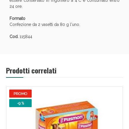
essere conservato in frigorifero a 4°C e consumato entro
24 ore.
Formato
Confezione da 2 vasetti da 80 g l'uno.
Cod.
115844
Prodotti correlati
Benessere Intestinale: Sconto fino al 55% valido
oggi!
PROMO
-9 %