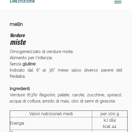
Descrizione
mellin
Anticellulite e Fanghi: Sconto fino al 40% valido
oggi!
Verdure
miste
Omogeneizzato di verdure miste.
Alimento per l'infanzia.
Senza
glutine
.
Indicato dal 6° al 36° mese salvo diverso parere del
Pediatra.
Ingredienti
Verdure (63%) (fagiolini, patate, carote, zucchine, spinaci),
acqua di cottura, amido di mais, olio di semi di girasole.
Valori nutrizionali medi
per 100 g
kJ 184
Energia
kcal 44