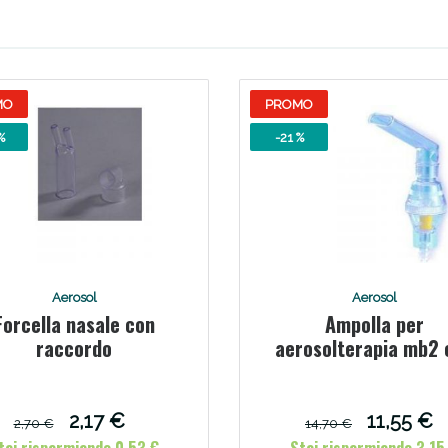
MO
PROMO
%
-21 %
ssere Intestinale: Sconto fino al 55% valido 
Aerosol
Aerosol
Forcella nasale con
Ampolla per
raccordo
aerosolterapia mb2 
boccaglio e nasal
2,17 €
11,55 €
2,70 €
14,70 €