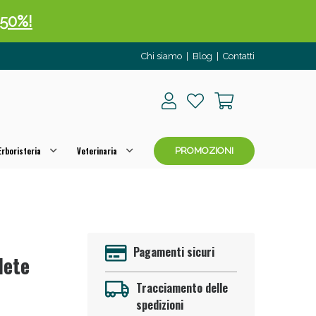
 50%!
Chi siamo
|
Blog
|
Contatti
rboristeria
Veterinaria
PROMOZIONI
oggi!
Pagamenti sicuri
lete
Tracciamento delle
spedizioni