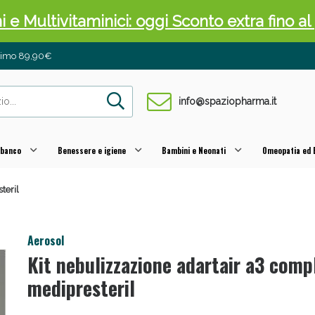
ni e Multivitaminici: oggi Sconto extra fino al
inimo 89,90€
info@spaziopharma.it
 banco
Benessere e igiene
Bambini e Neonati
Omeopatia ed E
teril
cellulite e Fanghi: Sconto fino al 40% valido 
Aerosol
Kit nebulizzazione adartair a3 comp
medipresteril