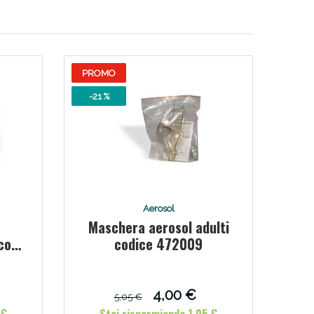
PROMO
-21 %
oggi!
Aerosol
Maschera aerosol adulti
con
codice 472009
e
4,00 €
5,05 €