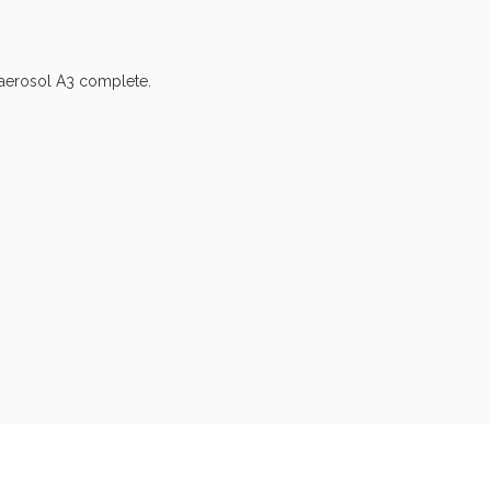
Sconto fino al 55% disponibile oggi!
 aerosol A3 complete.
ie Urinarie e Prostata: Sconti fino al 45% ogg