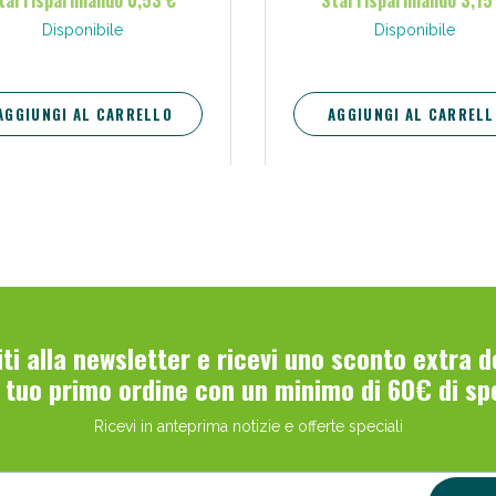
tai risparmiando 0,53 €
Stai risparmiando 3,15
Disponibile
Disponibile
Scopri le offerte di Oggi
AGGIUNGI AL CARRELLO
AGGIUNGI AL CARRELL
viti alla newsletter e ricevi uno sconto extra 
l tuo primo ordine con un minimo di 60€ di sp
Ricevi in anteprima notizie e offerte speciali