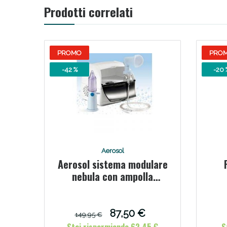
Prodotti correlati
PROMO
PRO
-42 %
-20 
Bene
Aerosol
Aerosol sistema modulare
nebula con ampolla
m2000+maschera+rinowa
sh+maschera pediatrica
87,50 €
149,95 €