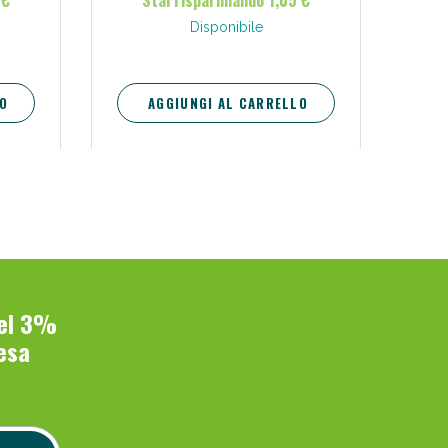
 €
Stai risparmiando 1,05 €
Disponibile
O
AGGIUNGI AL CARRELLO
del 3%
esa