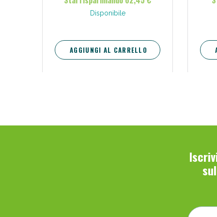
Stai risparmiando 62,45 €
S
Disponibile
AGGIUNGI AL CARRELLO
Iscri
su