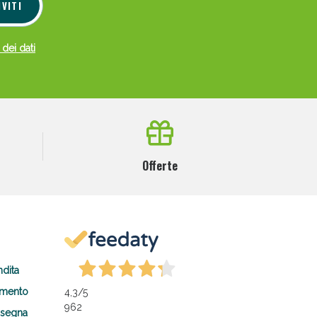
IVITI
 dei dati
Offerte
ndita
amento
4,3
/5
962
nsegna