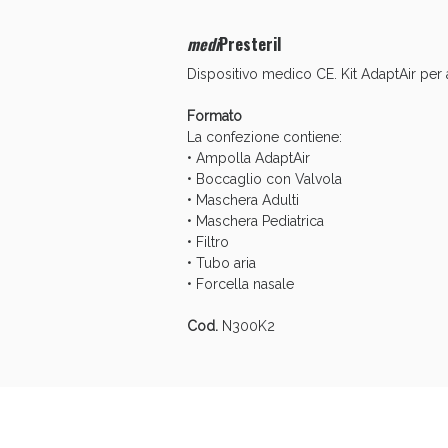
medi
Presteril
Dispositivo medico CE. Kit AdaptAir per
Formato
La confezione contiene:
• Ampolla AdaptAir
• Boccaglio con Valvola
• Maschera Adulti
• Maschera Pediatrica
• Filtro
• Tubo aria
• Forcella nasale
Cod.
N300K2
V