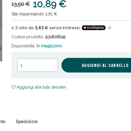
10,89 €
13,50 €
Stai risparmiando 2,61 €
Codice prodotto:
931608119
Disponibilità:
In magazzino
cellulite e Fanghi: Sconto fino al 40% valido 
AGGIUNGI AL CARRELLO
Aggiungi alla lista desideri
nto
Spedizioni