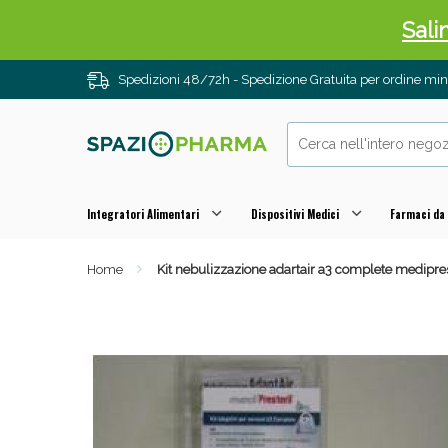
Sali
Spedizioni 48/72h - Spedizione Gratuita per ordine m
Integratori Alimentari
Dispositivi Medici
Farmaci da
Home
Kit nebulizzazione adartair a3 complete medipres
Anti