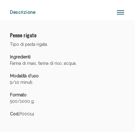
Descrizione
Vie Urinarie e Prostata: Sconti fino al 45% oggi!
Penne rigate
Tipo di pasta rigata.
Ingredienti
Farina di mais, farina di riso, acqua.
Modalità d'uso
9/10 minuti.
Formato
500/1000 g.
Cod.
P00014
Benessere Intestinale: Sconto fino al 55% valido