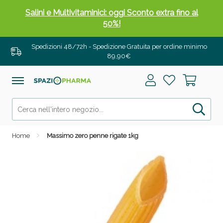
Salini e Multivitaminici: oggi Sconto extra fino al
50%!
Spedizioni 48/72h - Spedizione Gratuita per ordine minimo
89,90€
Home
Massimo zero penne rigate 1kg
Anticellulite e Fanghi: Sconto fino al 40% valido
oggi!