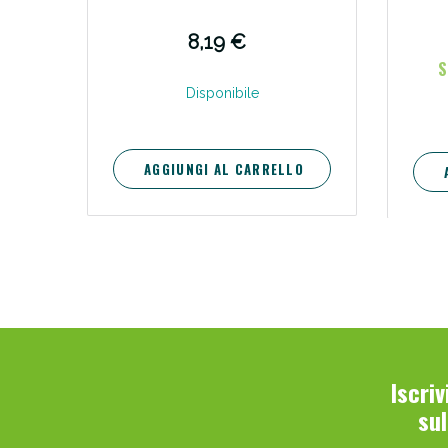
8,19 €
S
Disponibile
AGGIUNGI AL CARRELLO
Iscri
su