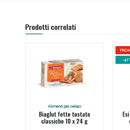
V
Prodotti correlati
PRO
-47 
Bene
Alimenti per celiaci
Biaglut fette tostate
Es
classiche 10 x 24 g