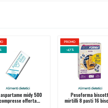
ie Urinarie e Prostata: Sconti fino al 45% ogg
MO
PROMO
%
-47 %
ssere Intestinale: Sconto fino al 55% valido 
Alimenti dietetici
Alimenti dietetici
i aspartame midy 500
Pesoforma biscott
compresse offerta
mirtilli 8 pasti 16 bis
speciale