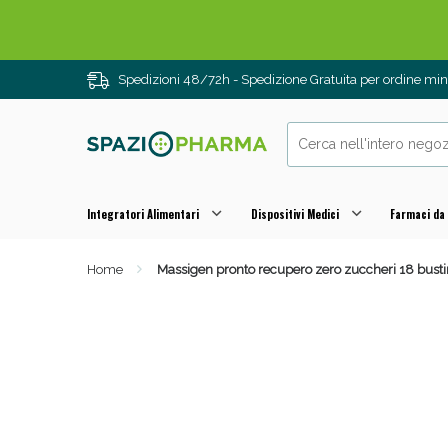
Spedizioni 48/72h - Spedizione Gratuita per ordine m
Integratori Alimentari
Dispositivi Medici
Farmaci da
Home
Massigen pronto recupero zero zuccheri 18 bust
Drenanti e