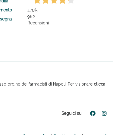
ndita
amento
4,3
/5
962
nsegna
Recensioni
so ordine dei farmacisti di Napoli. Per visionare
clicca
Seguici su: