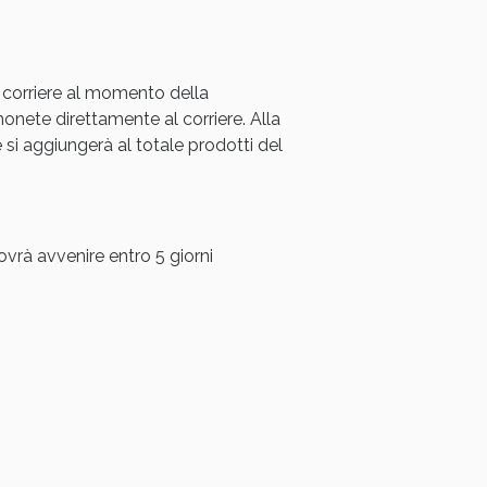
oggi!
 corriere al momento della
ete direttamente al corriere. Alla
i aggiungerà al totale prodotti del
ovrà avvenire entro 5 giorni
oggi!