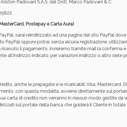
iston Padovani S.A.S. del Dott. Marco Padovani & C
05822
, MasterCard, Postepay e Carta Aura)
yPal, sarai reindirizzato ad una pagina del sito PayPal dove pot
to PayPal oppure potrai, senza alcuna registrazione, utilizzare
a ricevuto il pagamento, invieremo tramite mail la conferm
Sconto fino al 55% disponibile oggi!
e all'indirizzo indicato, per variazioni indirizzo o altro siete p
edito, anche le prepagate e le ricaricabili, Visa, Mastercard, 
agamento, con questa modalità, avviene direttamente sul portal
a sua carta di credito non verranno in nessun modo gestite d
rizzati sul portale della banca che guiderà il Cliente in totale s