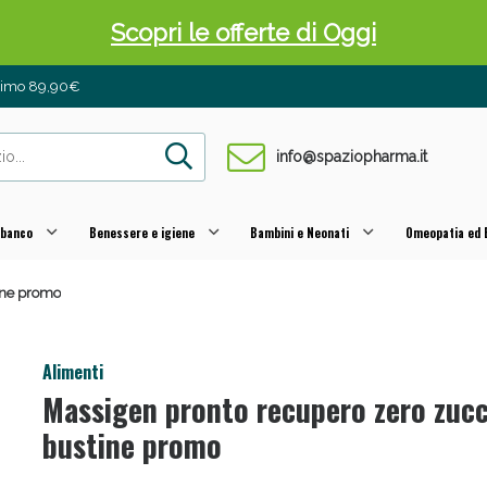
Scopri le offerte di Oggi
inimo 89,90€
info@spaziopharma.it
 banco
Benessere e igiene
Bambini e Neonati
Omeopatia ed E
ine promo
 Pancia Piatta: Sconti fino al 55% validi sol
Alimenti
Massigen pronto recupero zero zucc
bustine promo