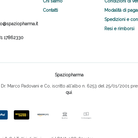
Chi siamo
Condizioni di ve
Contatti
Modalità di pag
Spedizioni e co
fo@spaziopharma.it
Resi e rimborsi
1 17862330
Spaziopharma
r. Marco Padovani e Co, iscritto all'albo n. 6253 del 25/01/2001 pres
qui
.