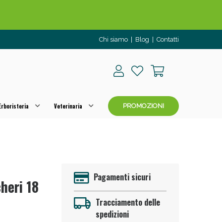
Chi siamo
|
Blog
|
Contatti
rboristeria
Veterinaria
PROMOZIONI
o per OGGI!
Pagamenti sicuri
heri 18
Tracciamento delle
spedizioni