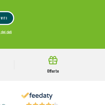
IVITI
 dei dati
Offerte