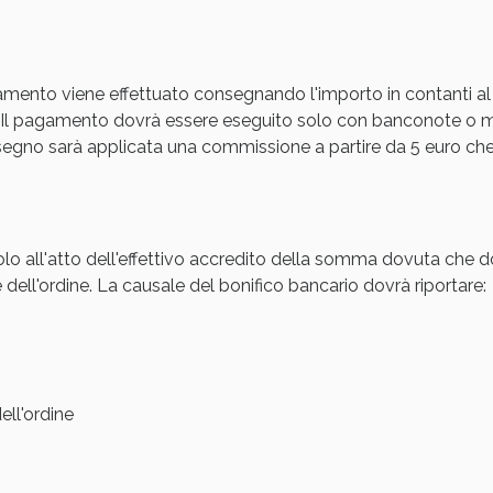
cellulite e Fanghi: Sconto fino al 40% valido 
amento viene effettuato consegnando l'importo in contanti al
Il pagamento dovrà essere eseguito solo con banconote o mon
gno sarà applicata una commissione a partire da 5 euro che s
olo all'atto dell'effettivo accredito della somma dovuta che d
 dell'ordine. La causale del bonifico bancario dovrà riportare:
cellulite e Fanghi: Sconto fino al 40% valido 
ll'ordine