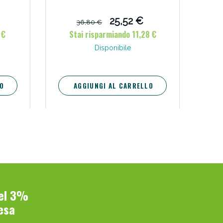
25,52 €
36,80 €
 €
Stai risparmiando 11,28 €
Disponibile
O
AGGIUNGI AL CARRELLO
del 3%
esa