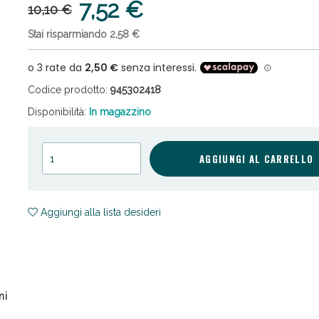
7,52 €
10,10 €
Stai risparmiando 2,58 €
Codice prodotto:
945302418
Disponibilità:
In magazzino
ni e Multivitaminici: oggi Sconto extra fino al
AGGIUNGI AL CARRELLO
Aggiungi alla lista desideri
ni