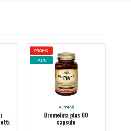
i!
PROMO
-31 %
oggi!
Alimenti
i
Bromelina plus 60
cotti
capsule