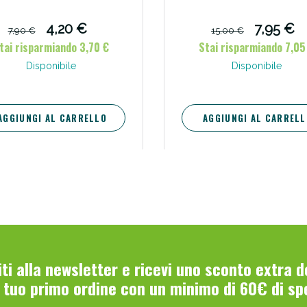
4,20 €
7,95 €
7,90 €
15,00 €
tai risparmiando 3,70 €
Stai risparmiando 7,05
Disponibile
Disponibile
AGGIUNGI AL CARRELLO
AGGIUNGI AL CARRELL
Scopri le offerte di Oggi
viti alla newsletter e ricevi uno sconto extra 
l tuo primo ordine con un minimo di 60€ di sp