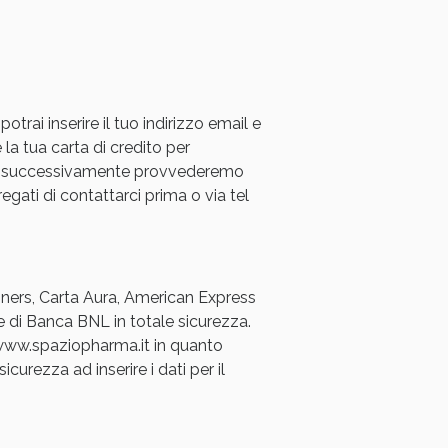
rai inserire il tuo indirizzo email e
 la tua carta di credito per
a e successivamente provvederemo
regati di contattarci prima o via tel
Diners, Carta Aura, American Express
e di Banca BNL in totale sicurezza.
a www.spaziopharma.it in quanto
icurezza ad inserire i dati per il