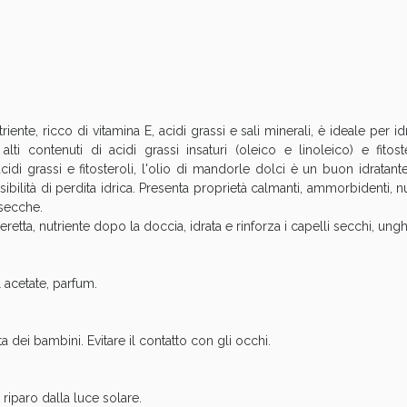
cellulite e Fanghi: Sconto fino al 40% valido 
ente, ricco di vitamina E, acidi grassi e sali minerali, è ideale per id
ti contenuti di acidi grassi insaturi (oleico e linoleico) e fitost
cidi grassi e fitosteroli, l'olio di mandorle dolci è un buon idratante
sibilità di perdita idrica. Presenta proprietà calmanti, ammorbidenti, nut
 secche.
ceretta, nutriente dopo la doccia, idrata e rinforza i capelli secchi, ung
 acetate, parfum.
Sconto fino al 55% disponibile oggi!
a dei bambini. Evitare il contatto con gli occhi.
 riparo dalla luce solare.