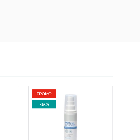
i!
PROMO
-15 %