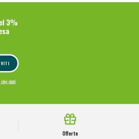
del 3%
esa
IVITI
 dei dati
Offerte