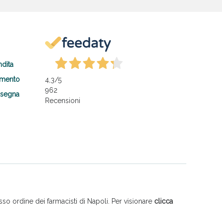
ndita
amento
4,3
/5
962
nsegna
Recensioni
so ordine dei farmacisti di Napoli. Per visionare
clicca