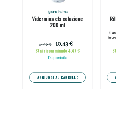
Bene
Igiene intima
Vidermina clx soluzione
Ri
200 ml
tr
E' un
in cr
s
10,43 €
14,90 €
aggiun
Stai risparmiando 4,47 €
S
di
Disponibile
AGGIUNGI AL CARRELLO