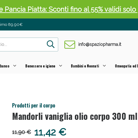
 Pancia Piatta: Sconti fino al 55% validi sol
inimo 89,90€
info@spaziopharma.it
 banco
Benessere e igiene
Bambini e Neonati
Omeopatia ed E
ni e Multivitaminici: oggi Sconto extra fino al
Prodotti per il corpo
Mandorli vaniglia olio corpo 300 ml
11,42 €
11,90 €