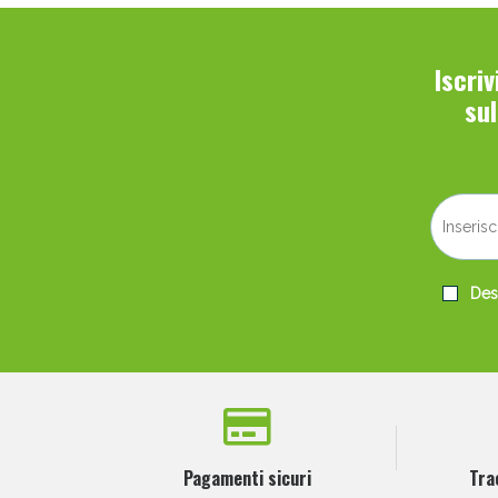
Iscri
su
Desi
Pagamenti sicuri
Tra