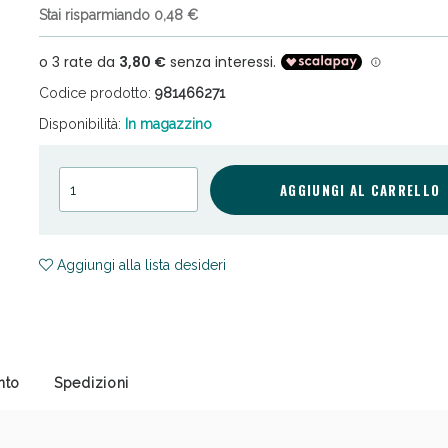
Stai risparmiando 0,48 €
Codice prodotto:
981466271
Disponibilità:
In magazzino
cellulite e Fanghi: Sconto fino al 40% valido 
AGGIUNGI AL CARRELLO
Aggiungi alla lista desideri
nto
Spedizioni