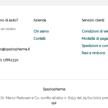
no di aiuto?
Azienda
Servizio clienti
 un nostro
Chi siamo
Condizioni di ve
Contatti
Modalità di pag
Spedizioni e co
fo@spaziopharma.it
Resi e rimborsi
1 17862330
Spaziopharma
r. Marco Padovani e Co, iscritto all'albo n. 6253 del 25/01/2001 pres
qui
.