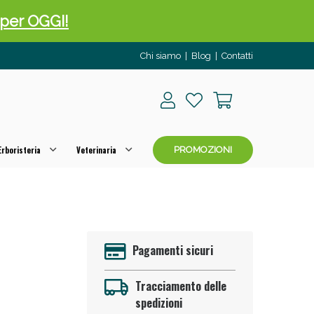
o per OGGI!
Chi siamo
|
Blog
|
Contatti
rboristeria
Veterinaria
PROMOZIONI
 50%!
Pagamenti sicuri
Tracciamento delle
spedizioni