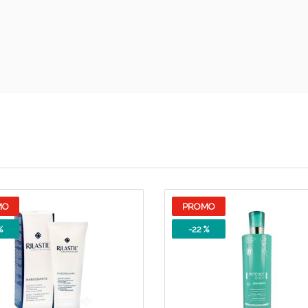
ie Urinarie e Prostata: Sconti fino al 45% ogg
MO
PROMO
%
-22 %