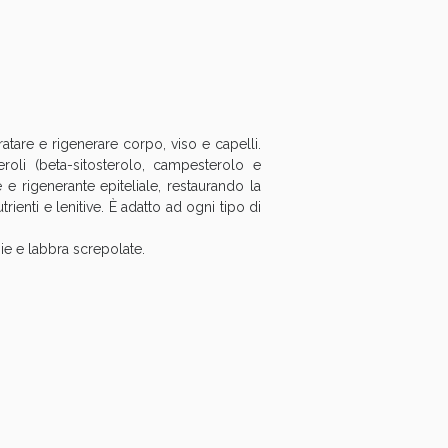
oggi!
ratare e rigenerare corpo, viso e capelli.
eroli (beta-sitosterolo, campesterolo e
 e rigenerante epiteliale, restaurando la
rienti e lenitive. È adatto ad ogni tipo di
hie e labbra screpolate.