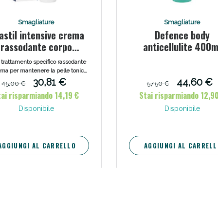
ssere Intestinale: Sconto fino al 55% valido 
Smagliature
Smagliature
lastil intensive crema
Defence body
rassodante corpo
anticellulite 400m
attamento specifico
 trattamento specifico rassodante
ema per mantenere la pelle tonica
oda e giovane. Senza profumo
30,81 €
44,60 €
45,00 €
57,50 €
to. Ideale se utilizzata in caso di
tai risparmiando 14,19 €
Stai risparmiando 12,9
ete ipocaloriche, per prevenire
cedimenti e smagliature.
Disponibile
Disponibile
AGGIUNGI AL CARRELLO
AGGIUNGI AL CARRELL
Scopri le offerte di Oggi