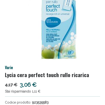
Anticellulite e Fanghi: Sconto fino al 40% valido
Varie
oggi!
Lycia cera perfect touch rullo ricarica
3,06 €
4,17 €
Stai risparmiando 1,11 €
Codice prodotto:
923535583