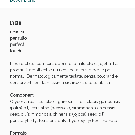
Descrizione
LYCIA
Vie Urinarie e Prostata: Sconti fino al 45% oggi!
ricarica
per rullo
perfect
touch
Liposolubile, con cera d’api e olio naturale di jojoba, ha
proprietà emollienti e nutrienti ed è ideale per le pelli
normali. Dermatologicamente testate, senza coloranti e
conservanti, per la massima sicurezza e tollerabilità.
Componenti
Glyceryl rosinate; elaeis guineensis oil [elaeis guineensis
(palm) oil]; cera alba (beeswax); simmondsia chinensis
seed oil [simmondsia chinensis (jojoba) seed oil];
pentaerythrityl tetra-di-t-butyl hydroxyhydrocinnamate.
Benessere Intestinale: Sconto fino al 55% valido
Formato