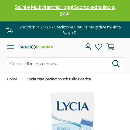
Salini e Multivitaminici: oggi Sconto extra fino al
50%!
Spedizioni 48/72h - Spedizione Gratuita per ordine minimo
89,90€
Home
Lycia cera perfect touch rullo ricarica
Anticellulite e Fanghi: Sconto fino al 40% valido
oggi!