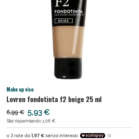
Salini e Multivitaminici: oggi Sconto extra fino al
Make up viso
50%!
Lovren fondotinta f2 beige 25 ml
5,93 €
6,99 €
Stai risparmiando 1,06 €