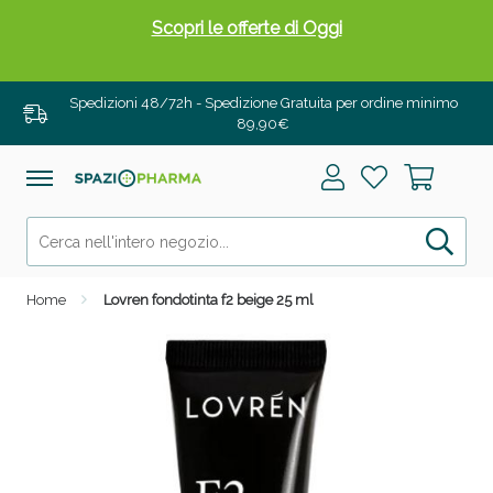
Scopri le offerte di Oggi
Spedizioni 48/72h - Spedizione Gratuita per ordine minimo
89,90€
Home
Lovren fondotinta f2 beige 25 ml
Drenanti e Pancia Piatta: Sconti fino al 55% validi
solo per OGGI!