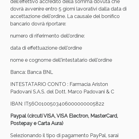
Sconto fino al 55% disponibile oggi!
dell'effettivo accredito della somma dovuta che
dovrà avvenire entro 5 giorni lavorativi dalla data di
accettazione dell'ordine. La causale del bonifico
bancario dovrà riportare:
numero di riferimento dell'ordine:
data di effettuazione dell'ordine
nome e cognome dell'intestatario dell'ordine
Banca: Banca BNL
INTESTATARIO CONTO : Farmacia Ariston
Padovani S.A.S. del Dott. Marco Padovani & C
IBAN: IT56O0100503406000000005822
Vie Urinarie e Prostata: Sconti fino al 45% oggi!
Paypal (circuti VISA, VISA Electron, MasterCard,
Postepay e Carta Aura)
Selezionando il tipo di pagamento PayPal, sarai