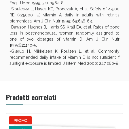
Engl J Med 1999; 340:1962-8.
-Sibulesky L, Hayes KC, Pronczuk A, et al. Safety of <7500
RE (<25000 IU) vitamin A daily in adults with retinitis
pigmentosa. Am J Clin Nutr 1999; 69:656-63.
-Dawson-Hughes B, Harris SS, Krall EA, et al. Rates of bone
loss in postmenopausal women randomly assigned to
one of two dosages of vitamin D. Am J Clin Nutr
1995;61:1140-5.
-Glerup H, Mikkelsen K, Poulsen L, et al. Commonly
recommended daily intake of vitamin D is not sufficient if
sunlight exposure is limited. J Intern Med 2000; 247:260-8.
Prodotti correlati
PROMO