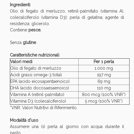
oggi!
Ingredienti
Olio di fegato di merluzzo, retinil-palmitato (vitamina A),
colecalciferolo (vitamina D3); perla di gelatina; agente di
resistenza: glicerolo.
Contiene
pesce.
Senza
glutine
.
Caratteristiche nutrizionali
Valori medi
Per 1 perla
Olio di fegato di merluzzo
1.000 mg
Acidi grassi omega-3 totali
197 mg
EPA (acido eicosapentaenoico)
69 mg
DHA (acido docosaesaenoico)
110 mg
Vitamina A (retinil-palmitato)
800 mcg (100% VNR*)
Vitamina D3 (colecalciferolo)
5 mcg (100% VNR*)
Scopri le offerte di Oggi
*VNR: Valori Nutritivi di Riferimento.
Modalità d'uso
Assumere una (1) perla al giorno con acqua durante il
pasto.