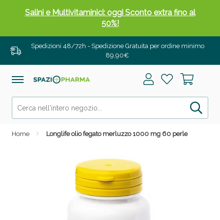
Salini e Multivitaminici: oggi Sconto extra fino al
50%!
Spedizioni 48/72h - Spedizione Gratuita per ordine minimo
89,90€
Home
Longlife olio fegato merluzzo 1000 mg 60 perle
Anticellulite e Fanghi: Sconto fino al 40% valido
oggi!