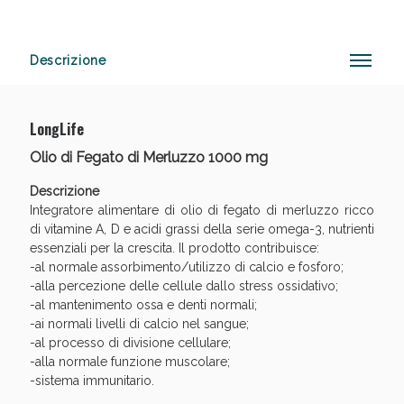
Descrizione
Vie Urinarie e Prostata: Sconti fino al 45% oggi!
LongLife
Olio di Fegato di Merluzzo 1000 mg
Descrizione
Integratore alimentare di olio di fegato di merluzzo ricco
di vitamine A, D e acidi grassi della serie omega-3, nutrienti
essenziali per la crescita. Il prodotto contribuisce:
-al normale assorbimento/utilizzo di calcio e fosforo;
-alla percezione delle cellule dallo stress ossidativo;
-al mantenimento ossa e denti normali;
-ai normali livelli di calcio nel sangue;
-al processo di divisione cellulare;
-alla normale funzione muscolare;
-sistema immunitario.
Benessere Intestinale: Sconto fino al 55% valido