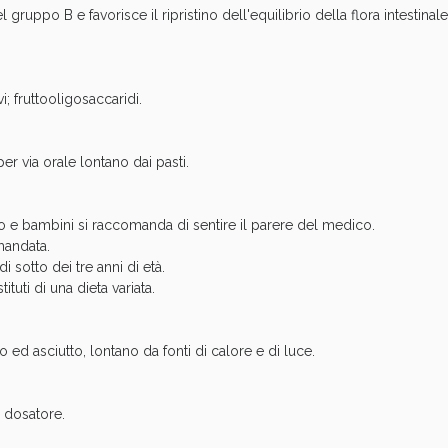
gruppo B e favorisce il ripristino dell'equilibrio della flora intestinale
i; fruttooligosaccaridi.
cellulite e Fanghi: Sconto fino al 40% valido 
er via orale lontano dai pasti.
o e bambini si raccomanda di sentire il parere del medico.
mandata.
i sotto dei tre anni di età.
tuti di una dieta variata.
ed asciutto, lontano da fonti di calore e di luce.
 dosatore.