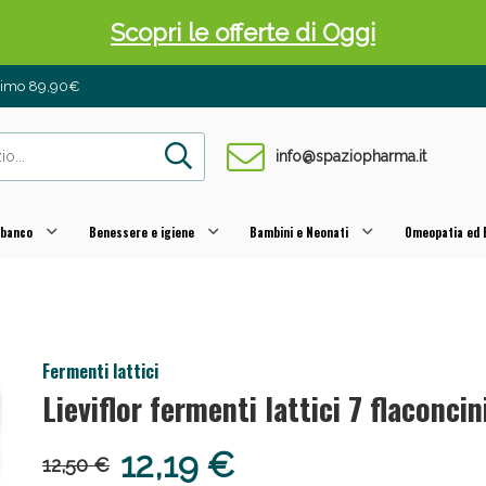
inimo 89,90€
info@spaziopharma.it
 Pancia Piatta: Sconti fino al 55% validi sol
 banco
Benessere e igiene
Bambini e Neonati
Omeopatia ed E
Fermenti lattici
Lieviflor fermenti lattici 7 flaconcin
12,19 €
12,50 €