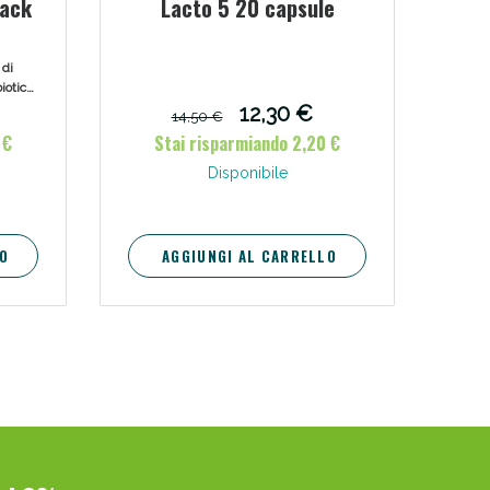
pack
Lacto 5 20 capsule
 di
iotica,
po B e
12,30 €
14,50 €
 flora
 €
Stai risparmiando 2,20 €
ire al
ema
Disponibile
oggi!
delle
 per
ico.
O
AGGIUNGI AL CARRELLO