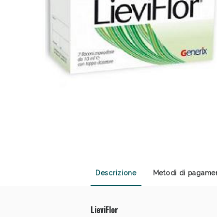
Sali
Anti
Descrizione
Metodi di pagame
LieviFlor