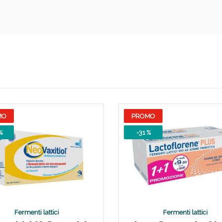
Sconto fino al 55% disponibile oggi!
MO
PROMO
%
-31 %
ie Urinarie e Prostata: Sconti fino al 45% ogg
Fermenti lattici
Fermenti lattici