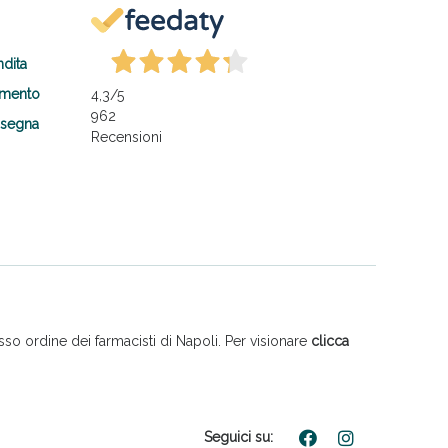
ndita
amento
4,3
/5
962
nsegna
Recensioni
so ordine dei farmacisti di Napoli. Per visionare
clicca
Seguici su: