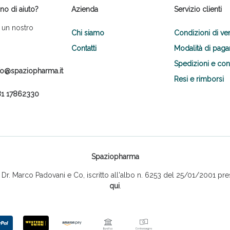
no di aiuto?
Azienda
Servizio clienti
 un nostro
Chi siamo
Condizioni di ve
Contatti
Modalità di pag
Spedizioni e co
fo@spaziopharma.it
Resi e rimborsi
1 17862330
Spaziopharma
r. Marco Padovani e Co, iscritto all'albo n. 6253 del 25/01/2001 pres
qui
.