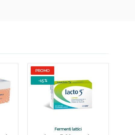
PROMO
-15 %
i!
Fermenti lattici