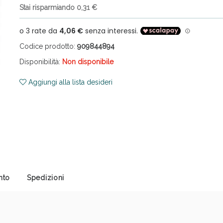
ni e Multivitaminici: oggi Sconto extra fino al
Stai risparmiando 0,31 €
Codice prodotto:
909844894
Disponibilità:
Non disponibile
Aggiungi alla lista desideri
cellulite e Fanghi: Sconto fino al 40% valido 
nto
Spedizioni