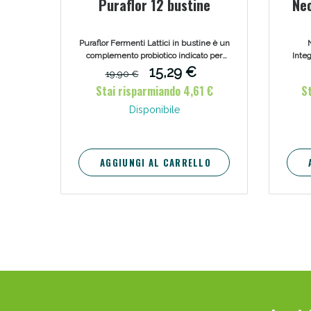
Puraflor 12 bustine
Neo
Puraflor Fermenti Lattici in bustine è un
N
complemento probiotico indicato per
Integ
sostenere la funzione digestiva ed
15,29 €
19,90 €
equilibrare la flora intestinale attraverso
micro
Stai risparmiando 4,61 €
S
ingredienti naturali.
B. 
Disponibile
Bene
AGGIUNGI AL CARRELLO