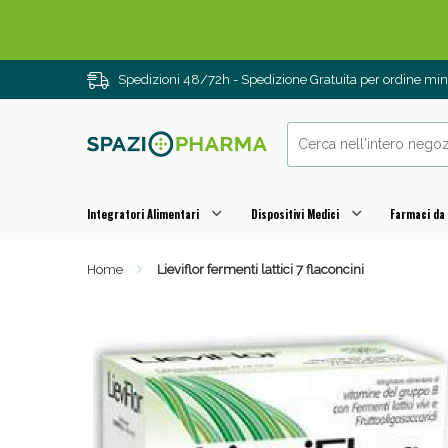
Spedizioni 48/72h - Spedizione Gratuita per ordine m
Drenanti e
Integratori Alimentari
Dispositivi Medici
Farmaci da
Home
Lieviflor fermenti lattici 7 flaconcini