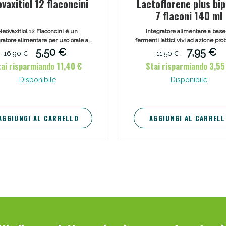
vaxitiol 12 flaconcini
Lactoflorene plus bi
7 flaconi 140 ml
eoVaxitiol 12 Flaconcini è un
Integratore alimentare a base
ratore alimentare per uso orale a
fermenti lattici vivi ad azione prob
base di fermenti lattici vivi
arricchito con vitamine del grup
5,50 €
7,95 €
16,90 €
11,50 €
incapsulati e vitamine del gruppo
zinco, utile per l'equilibrio della
tai risparmiando 11,40 €
Stai risparmiando 3,55
Favorisce l'equilibrio della flora
batterica intestinale, per contribu
intestinale.
buon funzionamento del sist
Disponibile
Disponibile
ssere Intestinale: Sconto fino al 55% valido 
immunitario, per la protezione 
cellule dallo stress ossidativo e
favorire il metabolismo energet
AGGIUNGI AL CARRELLO
AGGIUNGI AL CARRELL