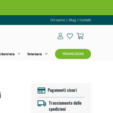
Chi siamo
|
Blog
|
Contatti
o per OGGI!
rboristeria
Veterinaria
PROMOZIONI
Pagamenti sicuri
i
Tracciamento delle
spedizioni