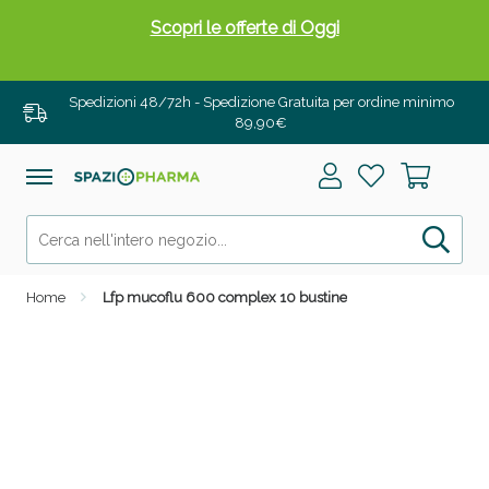
Scopri le offerte di Oggi
Spedizioni 48/72h - Spedizione Gratuita per ordine minimo
89,90€
Home
Lfp mucoflu 600 complex 10 bustine
Drenanti e Pancia Piatta: Sconti fino al 55% validi
solo per OGGI!