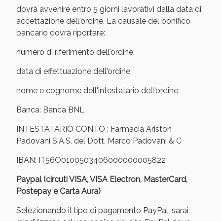
Sconto fino al 55% disponibile oggi!
dovrà avvenire entro 5 giorni lavorativi dalla data di
accettazione dell'ordine. La causale del bonifico
bancario dovrà riportare:
numero di riferimento dell'ordine:
data di effettuazione dell'ordine
nome e cognome dell'intestatario dell'ordine
Banca: Banca BNL
INTESTATARIO CONTO : Farmacia Ariston
Padovani S.A.S. del Dott. Marco Padovani & C
IBAN: IT56O0100503406000000005822
Vie Urinarie e Prostata: Sconti fino al 45% oggi!
Paypal (circuti VISA, VISA Electron, MasterCard,
Postepay e Carta Aura)
Selezionando il tipo di pagamento PayPal, sarai