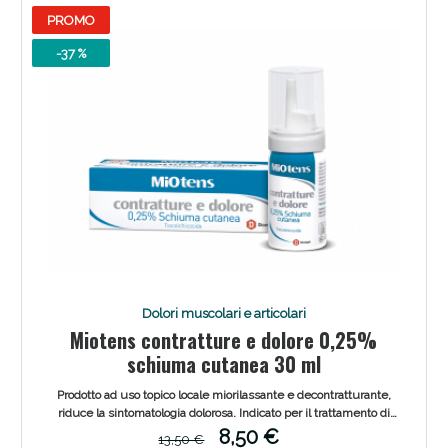
PROMO
-37 %
Scopri le offerte di Oggi
Dolori muscolari e articolari
Miotens contratture e dolore 0,25%
schiuma cutanea 30 ml
Prodotto ad uso topico locale miorilassante e decontratturante,
riduce la sintomatologia dolorosa. Indicato per il trattamento di
lombo-sciatalgie (mal di schiena), dolore e contrattura a carico di
8,50 €
13,50 €