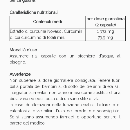
Senza
glutine
.
Sconto fino al 55% disponibile oggi!
Caratteristiche nutrizionali
per dose giornaliera
Contenuti medi
(2 capsule)
Estratto di curcuma Novasol Curcumin
1.332 mg
di cui curcuminoidi totali min.
79,9 mg
Modalità d'uso
Assumere 1-2 capsule con un bicchiere d'acqua, al
bisogno.
Avvertenze
Non superare la dose giornaliera consigliata. Tenere fuori
dalla portata dei bambini al di sotto dei tre anni di età. Gli
integratori alimentari non vanno intesi come sostituti di una
dieta varia ed equilibrata e di un sano stile di vita.
Vie Urinarie e Prostata: Sconti fino al 45% oggi!
In caso di alterazioni della funzione epatica, billiare, o di
calcolosi alle vie biliari, l'uso del prodotto è sconsigliato.
Se si stanno assumendo farmaci, è opportuno sentire il
parere del medico.