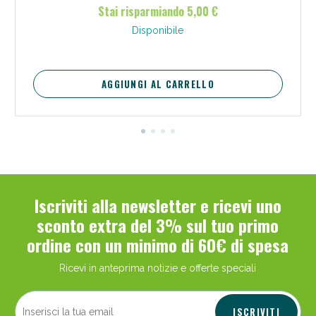
collo, spalla e arti superiori (nervralgie cervico-brachiali) , torcicolli
Stai risparmiando 5,00 €
ostinati, sindromi dolorose post-traumatiche e post-operatorie.
Disponibile
AGGIUNGI AL CARRELLO
Iscriviti alla newsletter e ricevi uno
sconto extra del 3% sul tuo primo
ordine con un minimo di 60€ di spesa
Ricevi in anteprima notizie e offerte speciali
ISCRIVITI