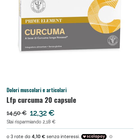
Salini e Multivitaminici: oggi Sconto extra fino al
Dolori muscolari e articolari
50%!
Lfp curcuma 20 capsule
12,32 €
14,50 €
Stai risparmiando 2,18 €