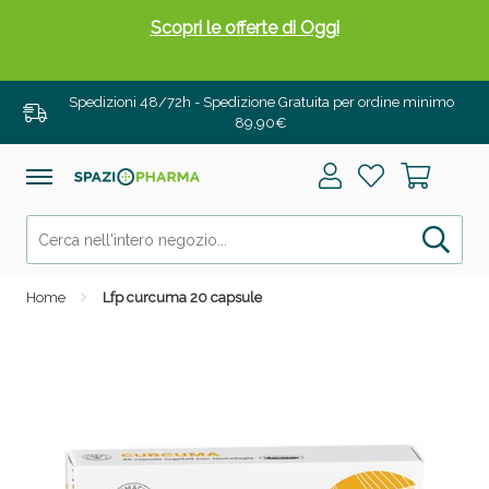
Scopri le offerte di Oggi
Spedizioni 48/72h - Spedizione Gratuita per ordine minimo
89,90€
Home
Lfp curcuma 20 capsule
Drenanti e Pancia Piatta: Sconti fino al 55% validi
solo per OGGI!