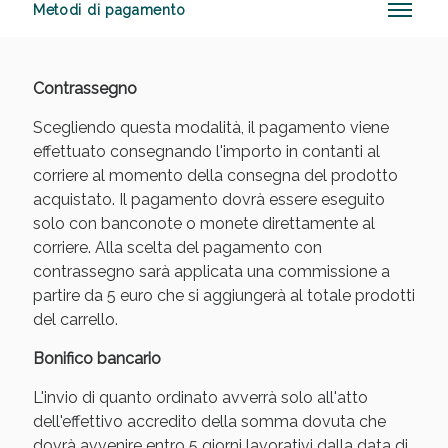
Metodi di pagamento
Contrassegno
Anticellulite e Fanghi: Sconto fino al 40% valido
oggi!
Scegliendo questa modalità, il pagamento viene
effettuato consegnando l'importo in contanti al
corriere al momento della consegna del prodotto
acquistato. Il pagamento dovrà essere eseguito
solo con banconote o monete direttamente al
corriere. Alla scelta del pagamento con
contrassegno sarà applicata una commissione a
partire da 5 euro che si aggiungerà al totale prodotti
del carrello.
Bonifico bancario
L'invio di quanto ordinato avverrà solo all'atto
dell'effettivo accredito della somma dovuta che
dovrà avvenire entro 5 giorni lavorativi dalla data di