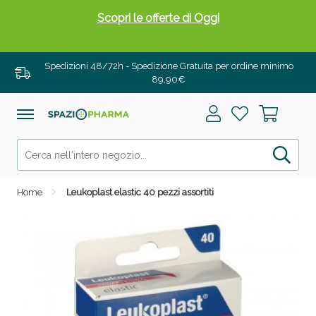
Scopri le offerte di Oggi
Spedizioni 48/72h - Spedizione Gratuita per ordine minimo
89,90€
Home
Leukoplast elastic 40 pezzi assortiti
Drenanti e Pancia Piatta: Sconti fino al 55% validi
solo per OGGI!