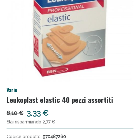
Salini e Multivitaminici: oggi Sconto extra fino al
Varie
50%!
Leukoplast elastic 40 pezzi assortiti
3,33 €
6,10 €
Stai risparmiando 2,77 €
Codice prodotto:
970487260