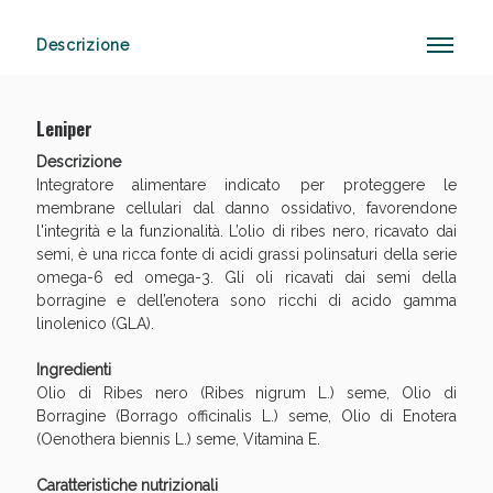
Descrizione
Anticellulite e Fanghi: Sconto fino al 40% valido
oggi!
Leniper
Descrizione
Integratore alimentare indicato per proteggere le
membrane cellulari dal danno ossidativo, favorendone
l'integrità e la funzionalità. L’olio di ribes nero, ricavato dai
semi, è una ricca fonte di acidi grassi polinsaturi della serie
omega-6 ed omega-3. Gli oli ricavati dai semi della
borragine e dell’enotera sono ricchi di acido gamma
linolenico (GLA).
Ingredienti
Olio di Ribes nero (Ribes nigrum L.) seme, Olio di
Borragine (Borrago officinalis L.) seme, Olio di Enotera
(Oenothera biennis L.) seme, Vitamina E.
Caratteristiche nutrizionali