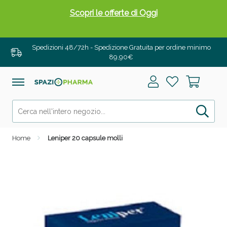
Scopri le offerte di Oggi
Spedizioni 48/72h - Spedizione Gratuita per ordine minimo
89,90€
Home
Leniper 20 capsule molli
Drenanti e Pancia Piatta: Sconti fino al 55% validi
solo per OGGI!