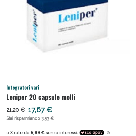
Salini e Multivitaminici: oggi Sconto extra fino al
Integratori vari
50%!
Leniper 20 capsule molli
17,67 €
21,20 €
Stai risparmiando 3,53 €