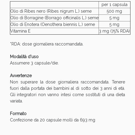
Sconto fino al 55% disponibile oggi!
per 1 capsula
Olio di Ribes nero (Ribes nigrum L.) seme
500 mg
Olio di Borragine (Borrago officinalis L.) seme
5 mg
Olio di Enotera (Oenothera biennis L.) seme
5 mg
Vitamina E
3 mg (75% RDA)
*RDA: dose giornaliera raccomandata.
Modalità d'uso
Assumere 3 capsule/die.
Avvertenze
Non superare la dose giornaliera raccomandata. Tenere
fuori dalla portata dei bambini al di sotto dei 3 anni di età.
Gli integratori non vanno intesi come sostituti di una dieta
variata.
Vie Urinarie e Prostata: Sconti fino al 45% oggi!
Formato
Confezione da 20 capsule molli da 693 mg