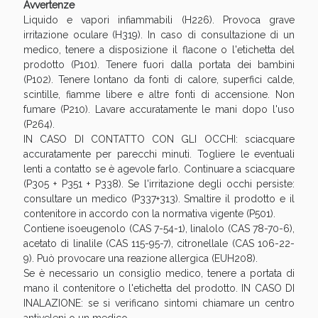
Avvertenze
Liquido e vapori infiammabili (H226). Provoca grave
irritazione oculare (H319). In caso di consultazione di un
medico, tenere a disposizione il flacone o l'etichetta del
prodotto (P101). Tenere fuori dalla portata dei bambini
(P102). Tenere lontano da fonti di calore, superfici calde,
scintille, fiamme libere e altre fonti di accensione. Non
fumare (P210). Lavare accuratamente le mani dopo l'uso
(P264).
IN CASO DI CONTATTO CON GLI OCCHI: sciacquare
accuratamente per parecchi minuti. Togliere le eventuali
lenti a contatto se è agevole farlo. Continuare a sciacquare
(P305 + P351 + P338). Se l'irritazione degli occhi persiste:
consultare un medico (P337+313). Smaltire il prodotto e il
contenitore in accordo con la normativa vigente (P501).
Contiene isoeugenolo (CAS 7-54-1), linalolo (CAS 78-70-6),
acetato di linalile (CAS 115-95-7), citronellale (CAS 106-22-
9). Può provocare una reazione allergica (EUH208).
Se è necessario un consiglio medico, tenere a portata di
mano il contenitore o l'etichetta del prodotto. IN CASO DI
INALAZIONE: se si verificano sintomi chiamare un centro