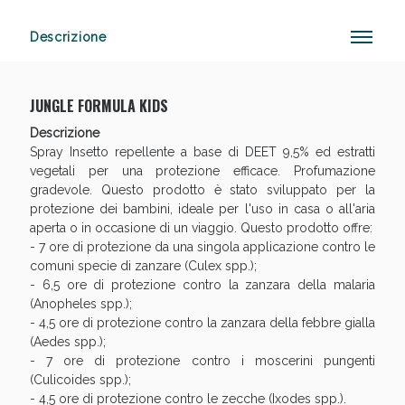
Descrizione
Vie Urinarie e Prostata: Sconti fino al 45% oggi!
JUNGLE FORMULA KIDS
Descrizione
Spray Insetto repellente a base di DEET 9,5% ed estratti
vegetali per una protezione efficace. Profumazione
gradevole. Questo prodotto è stato sviluppato per la
protezione dei bambini, ideale per l'uso in casa o all'aria
aperta o in occasione di un viaggio. Questo prodotto offre:
- 7 ore di protezione da una singola applicazione contro le
comuni specie di zanzare (Culex spp.);
- 6,5 ore di protezione contro la zanzara della malaria
(Anopheles spp.);
- 4,5 ore di protezione contro la zanzara della febbre gialla
(Aedes spp.);
- 7 ore di protezione contro i moscerini pungenti
(Culicoides spp.);
Benessere Intestinale: Sconto fino al 55% valido
- 4,5 ore di protezione contro le zecche (Ixodes spp.).