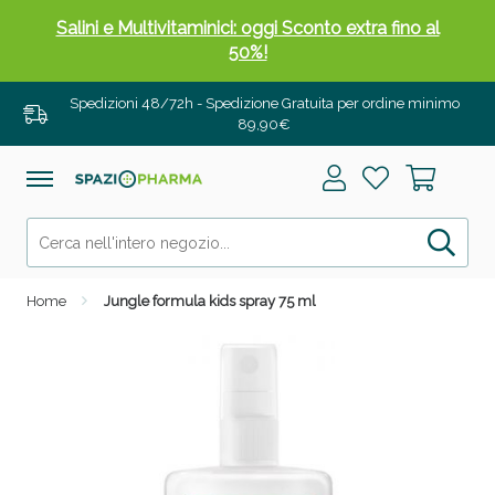
Salini e Multivitaminici: oggi Sconto extra fino al
50%!
Spedizioni 48/72h - Spedizione Gratuita per ordine minimo
89,90€
Home
Jungle formula kids spray 75 ml
Anticellulite e Fanghi: Sconto fino al 40% valido
oggi!