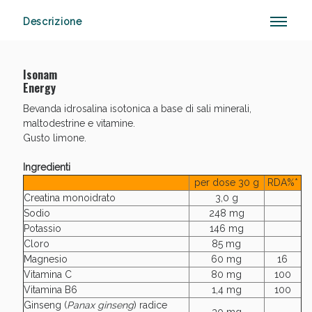
Descrizione
Anticellulite e Fanghi: Sconto fino al 40% valido
Isonam
oggi!
Energy
Bevanda idrosalina isotonica a base di sali minerali,
maltodestrine e vitamine.
Gusto limone.
Ingredienti
per dose 30 g
RDA%*
Creatina monoidrato
3,0 g
Sodio
248 mg
Potassio
146 mg
Cloro
85 mg
Magnesio
60 mg
16
Vitamina C
80 mg
100
Vitamina B6
1,4 mg
100
Ginseng (
Panax ginseng
) radice