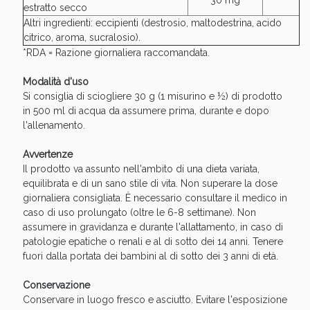
30 mg
Sconto fino al 55% disponibile oggi!
estratto secco
Altri ingredienti: eccipienti (destrosio, maltodestrina, acido
citrico, aroma, sucralosio).
*RDA = Razione giornaliera raccomandata.
Modalità d'uso
Si consiglia di sciogliere 30 g (1 misurino e ½) di prodotto
in 500 ml di acqua da assumere prima, durante e dopo
l'allenamento.
Avvertenze
Il prodotto va assunto nell'ambito di una dieta variata,
equilibrata e di un sano stile di vita. Non superare la dose
giornaliera consigliata. È necessario consultare il medico in
caso di uso prolungato (oltre le 6-8 settimane). Non
assumere in gravidanza e durante l'allattamento, in caso di
patologie epatiche o renali e al di sotto dei 14 anni. Tenere
Vie Urinarie e Prostata: Sconti fino al 45% oggi!
fuori dalla portata dei bambini al di sotto dei 3 anni di età.
Conservazione
Conservare in luogo fresco e asciutto. Evitare l'esposizione