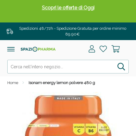
Scopri le offerte di Oggi
Spedizioni 48/72h - Spedizione Gratuita per ordine minimo
89,90€
Home
Isonam energy lemon polvere 480 g
Drenanti e Pancia Piatta: Sconti fino al 55% validi
solo per OGGI!