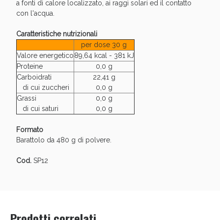
a fonti di calore localizzato, ai raggi solari ed il contatto
con l'acqua.
Caratteristiche nutrizionali
per dose 30 g
Valore energetico
89,64 kcal - 381 kJ
Proteine
0,0 g
Carboidrati
22,41 g
di cui zuccheri
0,0 g
Grassi
0,0 g
di cui saturi
0,0 g
Benessere Intestinale: Sconto fino al 55% valido
Formato
oggi!
Barattolo da 480 g di polvere.
Cod.
SP12
Prodotti correlati