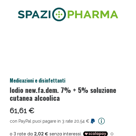
Medicazioni e disinfettanti
Salini e Multivitaminici: oggi Sconto extra fino al
Iodio new.fa.dem. 7% + 5% soluzione
50%!
cutanea alcoolica
61,61 €
con PayPal puoi pagare in 3 rate 20,54 €