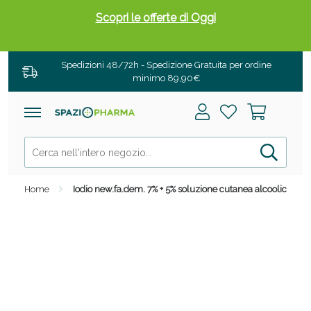
Scopri le offerte di Oggi
Spedizioni 48/72h - Spedizione Gratuita per ordine
minimo 89,90€
Home
Iodio new.fa.dem. 7% + 5% soluzione cutanea alcoolica
Drenanti e Pancia Piatta: Sconti fino al 55% validi
solo per OGGI!