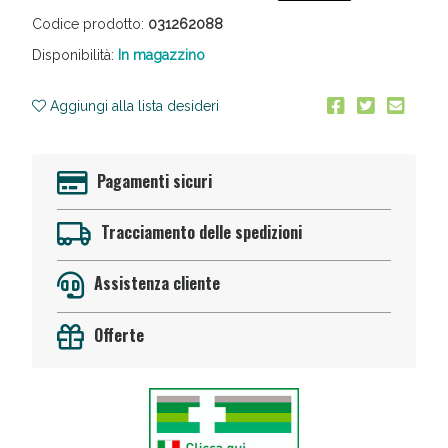
Codice prodotto:
031262088
Disponibilità:
In magazzino
Aggiungi alla lista desideri
Pagamenti sicuri
Anticellulite e Fanghi: Sconto fino al 40% valido
oggi!
Tracciamento delle spedizioni
Assistenza cliente
Offerte