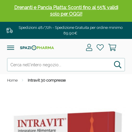
Drenanti e Pancia Piatta: Sconti fino al 55% validi
solo per OGGI!
Spedizioni 48/72h - Spedizione Gratuita per ordine minimo
89,90€
Home
Intravit 30 compresse
Salini e Multivitaminici: oggi Sconto extra fino al
50%!