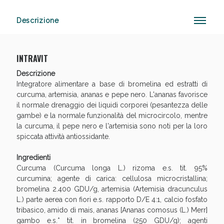
Descrizione
Sconto fino al 55% disponibile oggi!
INTRAVIT
Descrizione
Integratore alimentare a base di bromelina ed estratti di
curcuma, artemisia, ananas e pepe nero. L'ananas favorisce
il normale drenaggio dei liquidi corporei (pesantezza delle
gambe) e la normale funzionalità del microcircolo, mentre
la curcuma, il pepe nero e l'artemisia sono noti per la loro
spiccata attività antiossidante.
Ingredienti
Curcuma (Curcuma longa L.) rizoma e.s. tit. 95%
curcumina; agente di carica: cellulosa microcristallina;
bromelina 2.400 GDU/g, artemisia (Artemisia dracunculus
L.) parte aerea con fiori e.s. rapporto D/E 4:1, calcio fosfato
tribasico, amido di mais, ananas [Ananas comosus (L.) Merr]
gambo e.s.* tit. in bromelina (250 GDU/g); agenti